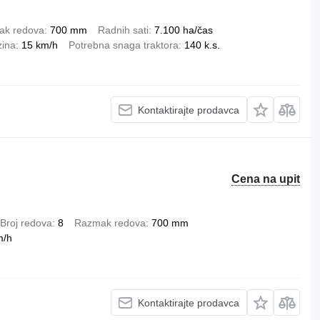
ak redova
700 mm
Radnih sati
7.100 ha/čas
zina
15 km/h
Potrebna snaga traktora
140 k.s.
Kontaktirajte prodavca
Cena na upit
Broj redova
8
Razmak redova
700 mm
m/h
Kontaktirajte prodavca