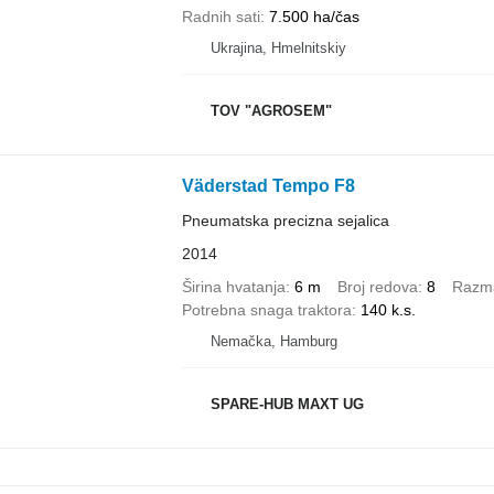
Radnih sati
7.500 ha/čas
Ukrajina, Hmelnitskiy
TOV "AGROSEM"
Väderstad Tempo F8
Pneumatska precizna sejalica
2014
Širina hvatanja
6 m
Broj redova
8
Razm
Potrebna snaga traktora
140 k.s.
Nemačka, Hamburg
SPARE-HUB MAXT UG