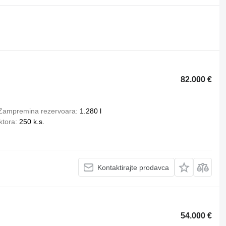
82.000 €
Zampremina rezervoara
1.280 l
ktora
250 k.s.
Kontaktirajte prodavca
54.000 €