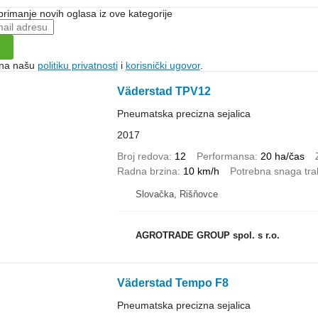
 primanje novih oglasa iz ove kategorije
e na našu
politiku privatnosti
i
korisnički ugovor
.
Väderstad TPV12
Pneumatska precizna sejalica
2017
Broj redova
12
Performansa
20 ha/čas
Radna brzina
10 km/h
Potrebna snaga tra
Slovačka, Rišňovce
AGROTRADE GROUP spol. s r.o.
Väderstad Tempo F8
Pneumatska precizna sejalica