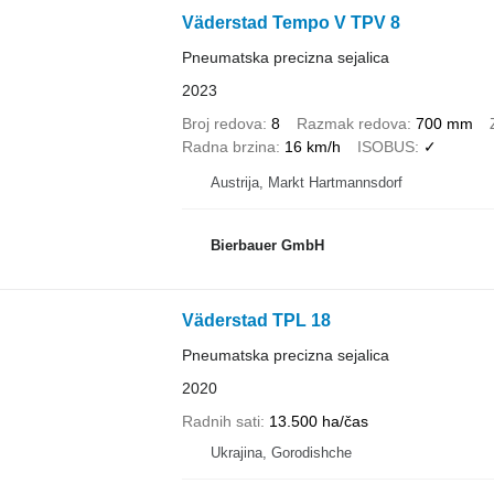
Väderstad Tempo V TPV 8
Pneumatska precizna sejalica
2023
Broj redova
8
Razmak redova
700 mm
Radna brzina
16 km/h
ISOBUS
✓
Austrija, Markt Hartmannsdorf
Bierbauer GmbH
Väderstad TPL 18
Pneumatska precizna sejalica
2020
Radnih sati
13.500 ha/čas
Ukrajina, Gorodishche