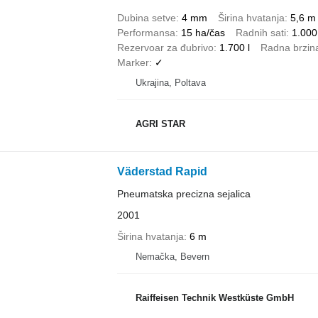
Dubina setve
4 mm
Širina hvatanja
5,6 m
Performansa
15 ha/čas
Radnih sati
1.000
Rezervoar za đubrivo
1.700 l
Radna brzin
Marker
✓
Ukrajina, Poltava
AGRI STAR
Väderstad Rapid
Pneumatska precizna sejalica
2001
Širina hvatanja
6 m
Nemačka, Bevern
Raiffeisen Technik Westküste GmbH