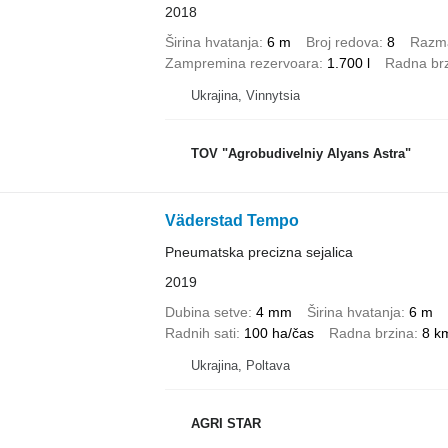
2018
Širina hvatanja
6 m
Broj redova
8
Razm
Zampremina rezervoara
1.700 l
Radna br
Ukrajina, Vinnytsia
TOV "Agrobudivelniy Alyans Astra"
Väderstad Tempo
Pneumatska precizna sejalica
2019
Dubina setve
4 mm
Širina hvatanja
6 m
Radnih sati
100 ha/čas
Radna brzina
8 k
Ukrajina, Poltava
AGRI STAR