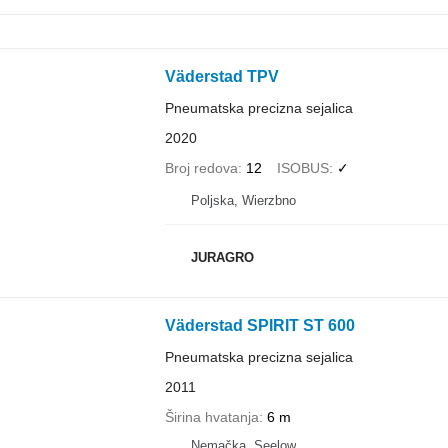
Väderstad TPV
Pneumatska precizna sejalica
2020
Broj redova
12
ISOBUS
✓
Poljska, Wierzbno
JURAGRO
Väderstad SPIRIT ST 600
Pneumatska precizna sejalica
2011
Širina hvatanja
6 m
Nemačka, Seelow