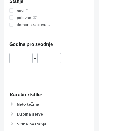
Stanje
novi
polovne
demonstraciona
Godina proizvodnje
–
Karakteristike
Neto težina
Dubina setve
Širina hvatanja