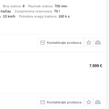
Broj redova
8
Razmak redova
700 mm
 ha/čas
Zampremina rezervoara
70 l
a
10 km/h
Potrebna snaga traktora
160 k.s.
Kontaktirajte prodavca
7.999 €
Kontaktirajte prodavca