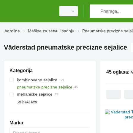
Agroline
Mašinе za setvu i sadnju
Pneumatske precizne sejal
Väderstad pneumatske precizne sejalice
Kategorija
45 oglasa:
V
kombinovane sejalice
pneumatske precizne sejalice
mehaničke sejalice
prikaži sve
Marka