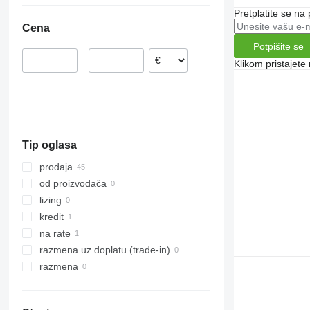
Pretplatite se na
Poljska
Cena
Francuska
Potpišite se
Luksemburg
–
Klikom pristajet
Bugarska
Austrija
Tip oglasa
prodaja
od proizvođača
lizing
kredit
na rate
razmena uz doplatu (trade-in)
razmena