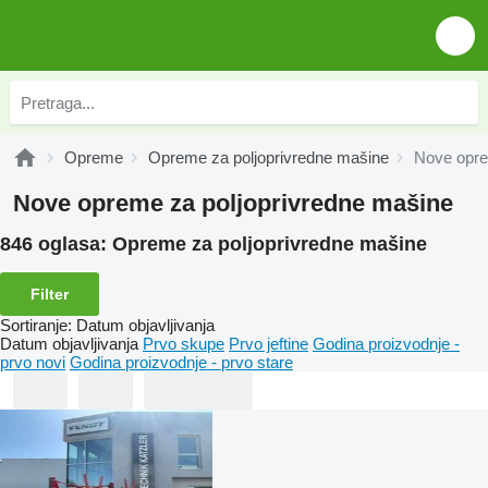
Opreme
Opreme za poljoprivredne mašine
Nove opre
Nove opreme za poljoprivredne mašine
846 oglasa:
Opreme za poljoprivredne mašine
Filter
Sortiranje
:
Datum objavljivanja
Datum objavljivanja
Prvo skupe
Prvo jeftine
Godina proizvodnje -
prvo novi
Godina proizvodnje - prvo stare