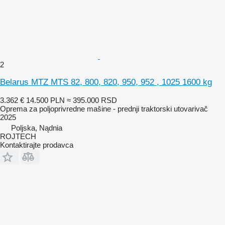
2
Belarus MTZ MTS 82, 800, 820, 950, 952 , 1025 1600 kg
3.362 €
14.500 PLN
≈ 395.000 RSD
Oprema za poljoprivredne mašine - prednji traktorski utovarivač
2025
Poljska, Nądnia
ROJTECH
Kontaktirajte prodavca