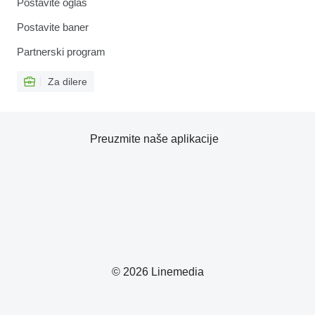
Postavite oglas
Postavite baner
Partnerski program
Za dilere
Preuzmite naše aplikacije
© 2026 Linemedia