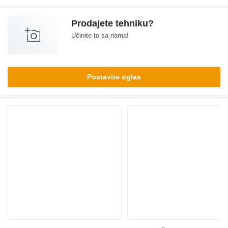
Prodajete tehniku?
Učinite to sa nama!
Postavite oglas