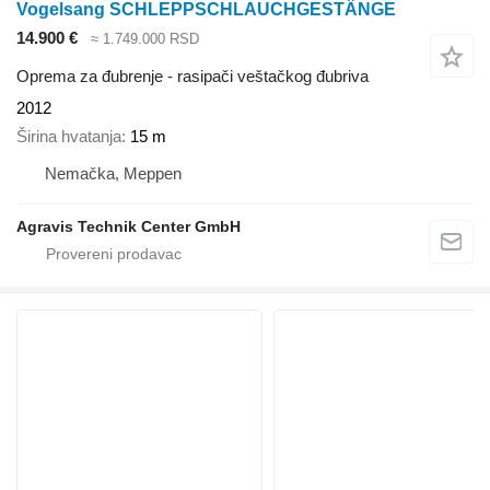
Vogelsang SCHLEPPSCHLAUCHGESTÄNGE
14.900 €
≈ 1.749.000 RSD
Oprema za đubrenje - rasipači veštačkog đubriva
2012
Širina hvatanja
15 m
Nemačka, Meppen
Agravis Technik Center GmbH