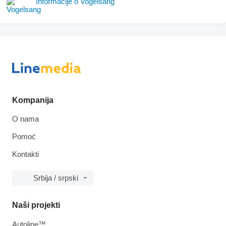
Informacije o Vogelsang
Kompanija
O nama
Pomoć
Kontakti
Srbija / srpski
Naši projekti
Autoline™