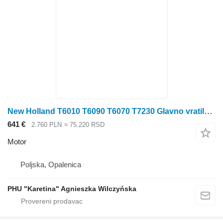
New Holland T6010 T6090 T6070 T7230 Glavno vratilo 26t, 18t, 34t, 224,5 mm d 87 motor za New Holland
641 €
2.760 PLN
≈ 75.220 RSD
Motor
Poljska, Opalenica
PHU "Karetina" Agnieszka Wilczyńska