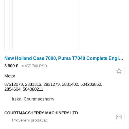
New Holland Case 7000, Puma T7040 Complete Engine For Parts 87312079, 283131 motor
3.900 €
≈ 457.700 RSD
Motor
87312079, 2831313, 2831279, 2831402, 504203869,
2854604, 504080211
Irska, Courtmacsherry
COURTMACSHERRY MACHINERY LTD