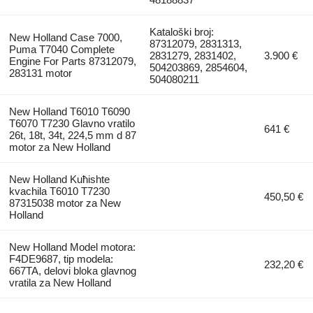
Kataloški broj:
New Holland Case 7000,
87312079, 2831313,
Puma T7040 Complete
2831279, 2831402,
3.900 €
Engine For Parts 87312079,
504203869, 2854604,
283131 motor
504080211
New Holland T6010 T6090
T6070 T7230 Glavno vratilo
641 €
26t, 18t, 34t, 224,5 mm d 87
motor za New Holland
New Holland Kuћishte
kvachila T6010 T7230
450,50 €
87315038 motor za New
Holland
New Holland Model motora:
F4DE9687, tip modela:
232,20 €
667TA, delovi bloka glavnog
vratila za New Holland