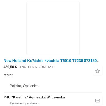
New Holland Kuћishte kvachila T6010 T7230 87315038 motor za New Holland
450,50 €
1.940 PLN
≈ 52.870 RSD
Motor
Poljska, Opalenica
PHU "Karetina" Agnieszka Wilczyńska