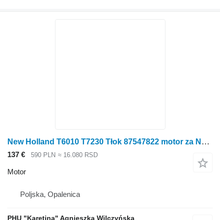
New Holland T6010 T7230 Tłok 87547822 motor za New Holland
137 €
590 PLN
≈ 16.080 RSD
Motor
Poljska, Opalenica
PHU "Karetina" Agnieszka Wilczyńska