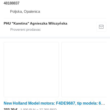
48188837
Poljska, Opalenica
PHU "Karetina" Agnieszka Wilczyńska
New Holland Model motora: F4DE9687, tip modela: 667TA, delovi bloka glavnog vratila za New Holland
232,20 €
1.000 PLN
≈ 27.250 RSD