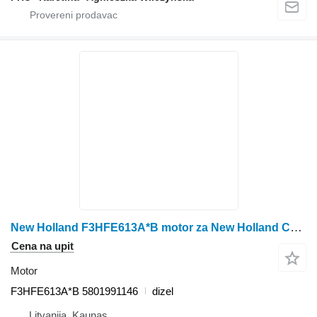
New Holland F3HFE613A*B motor za New Holland CR9.80 kombajna za žito
Cena na upit
Motor
F3HFE613A*B 5801991146
dizel
Litvanija, Kaunas