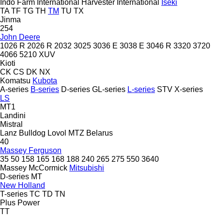
Indo Farm
International Harvester
International
Iseki
TA
TF
TG
TH
TM
TU
TX
Jinma
254
John Deere
1026 R
2026 R
2032
3025
3036 E
3038 E
3046 R
3320
3720
4066
5210
XUV
Kioti
CK
CS
DK
NX
Komatsu
Kubota
A-series
B-series
D-series
GL-series
L-series
STV
X-series
LS
MT1
Landini
Mistral
Lanz Bulldog
Lovol
MTZ Belarus
40
Massey Ferguson
35
50
158
165
168
188
240
265
275
550
3640
Massey
McCormick
Mitsubishi
D-series
MT
New Holland
T-series
TC
TD
TN
Plus Power
TT