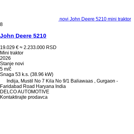
novi John Deere 5210 mini traktor
8
John Deere 5210
19.029 €
≈ 2.233.000 RSD
Mini traktor
2026
Stanje
novi
5 m/č
Snaga
53 k.s. (38.96 kW)
Indija, Mustil No 7 Kila No 9/1 Baliawaas , Gurgaon -
Faridabad Road Haryana India
DELCO AUTOMOTIVE
Kontaktirajte prodavca