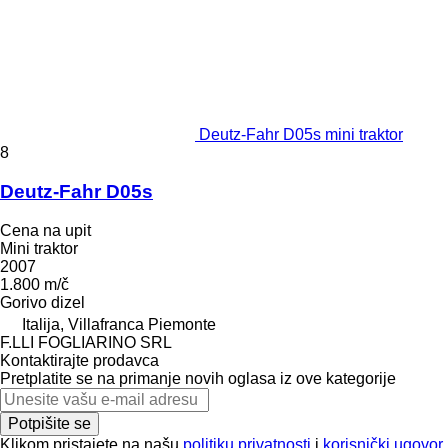
Deutz-Fahr D05s mini traktor
8
Deutz-Fahr D05s
Cena na upit
Mini traktor
2007
1.800 m/č
Gorivo
dizel
Italija, Villafranca Piemonte
F.LLI FOGLIARINO SRL
Kontaktirajte prodavca
Pretplatite se na primanje novih oglasa iz ove kategorije
Potpišite se
Klikom pristajete na našu
politiku privatnosti
i
korisnički ugovor
.