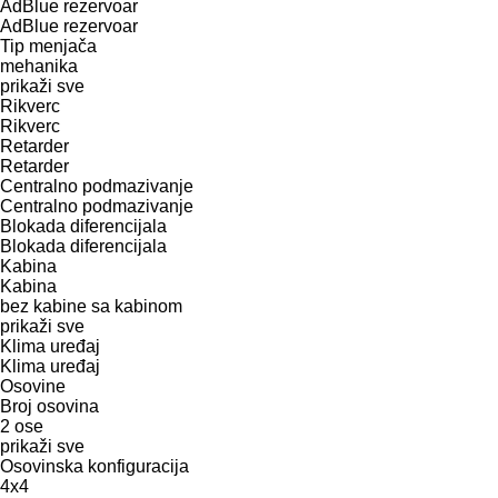
AdBlue rezervoar
AdBlue rezervoar
Tip menjača
mehanika
prikaži sve
Rikverc
Rikverc
Retarder
Retarder
Centralno podmazivanje
Centralno podmazivanje
Blokada diferencijala
Blokada diferencijala
Kabina
Kabina
bez kabine
sa kabinom
prikaži sve
Klima uređaj
Klima uređaj
Osovine
Broj osovina
2 ose
prikaži sve
Osovinska konfiguracija
4x4