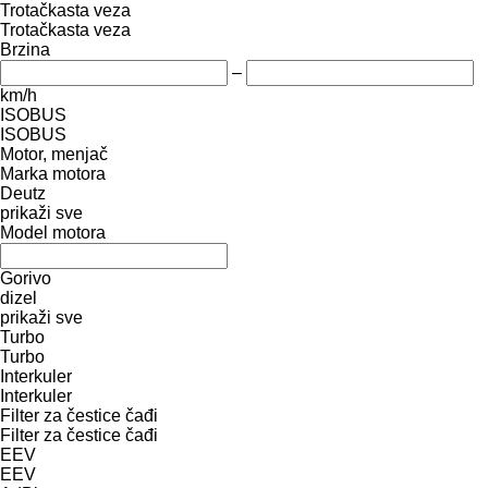
Trotačkasta veza
Trotačkasta veza
Brzina
–
km/h
ISOBUS
ISOBUS
Motor, menjač
Marka motora
Deutz
prikaži sve
Model motora
Gorivo
dizel
prikaži sve
Turbo
Turbo
Interkuler
Interkuler
Filter za čestice čađi
Filter za čestice čađi
EEV
EEV