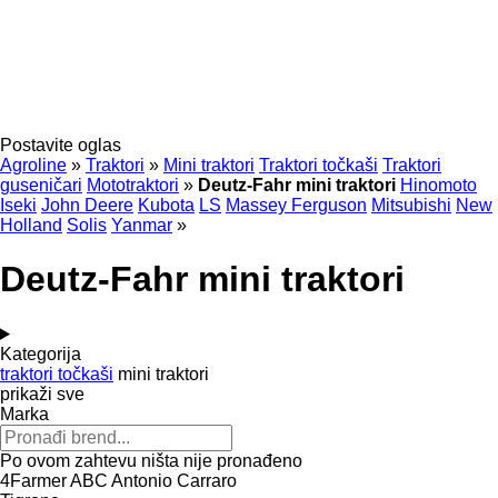
Postavite oglas
Agroline
»
Traktori
»
Mini traktori
Traktori točkaši
Traktori
guseničari
Mototraktori
»
Deutz-Fahr mini traktori
Hinomoto
Iseki
John Deere
Kubota
LS
Massey Ferguson
Mitsubishi
New
Holland
Solis
Yanmar
»
Deutz-Fahr mini traktori
Kategorija
traktori točkaši
mini traktori
prikaži sve
Marka
Po ovom zahtevu ništa nije pronađeno
4Farmer
ABC
Antonio Carraro