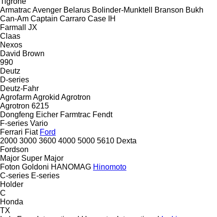
Tigrone
Armatrac
Avenger
Belarus
Bolinder-Munktell
Branson
Bukh
Can-Am
Captain
Carraro
Case IH
Farmall
JX
Claas
Nexos
David Brown
990
Deutz
D-series
Deutz-Fahr
Agrofarm
Agrokid
Agrotron
Agrotron 6215
Dongfeng
Eicher
Farmtrac
Fendt
F-series
Vario
Ferrari
Fiat
Ford
2000
3000
3600
4000
5000
5610
Dexta
Fordson
Major
Super Major
Foton
Goldoni
HANOMAG
Hinomoto
C-series
E-series
Holder
C
Honda
TX