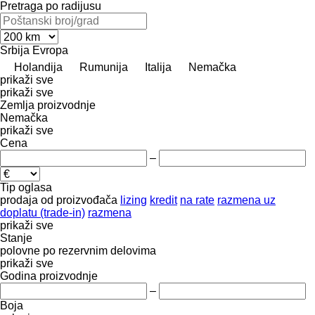
Pretraga po radijusu
Srbija
Evropa
Holandija
Rumunija
Italija
Nemačka
prikaži sve
prikaži sve
Zemlja proizvodnje
Nemačka
prikaži sve
Cena
–
Tip oglasa
prodaja
od proizvođača
lizing
kredit
na rate
razmena uz
doplatu (trade-in)
razmena
prikaži sve
Stanje
polovne
po rezervnim delovima
prikaži sve
Godina proizvodnje
–
Boja