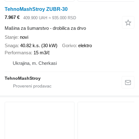
TehnoMashStroy ZUBR-30
7.967 €
409.900 UAH
≈ 935.000 RSD
Mašina za šumarstvo - drobilica za drvo
Stanje
novi
Snaga
40.82 k.s. (30 kW)
Gorivo
elektro
Performansa
15 m3/č
Ukrajina, m. Cherkasi
TehnoMashStroy