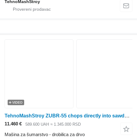
TehnoMashStroy
VIDEO
TehnoMashStroy ZUBR-55 chops directly into sawdust, 55 kW
11.460 €
589.600 UAH
≈ 1.345.000 RSD
Mašina za šumarstvo - drobilica za drvo