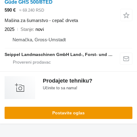
Güde GHS 500/8TED
590 €
≈ 69.240 RSD
Mašina za šumarstvo - cepač drveta
2025
Stanje
novi
Nemačka, Gross-Umstadt
Seippel Landmaschinen GmbH Land-, Forst- und Gartentechnik
Prodajete tehniku?
Učinite to sa nama!
Postavite oglas