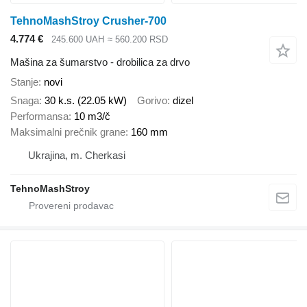
TehnoMashStroy Crusher-700
4.774 €
245.600 UAH
≈ 560.200 RSD
Mašina za šumarstvo - drobilica za drvo
Stanje
novi
Snaga
30 k.s. (22.05 kW)
Gorivo
dizel
Performansa
10 m3/č
Maksimalni prečnik grane
160 mm
Ukrajina, m. Cherkasi
TehnoMashStroy