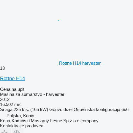
Rottne H14 harvester
18
Rottne H14
Cena na upit
Mašina za šumarstvo - harvester
2012
16.902 m/č
Snaga
225 k.s. (165 kW)
Gorivo
dizel
Osovinska konfiguracija
6x6
Poljska, Konin
Kopa-Kamiński Maszyny Leśne Sp.z o.o company
Kontaktirajte prodavca