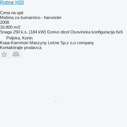
Rottne H20
Cena na upit
Mašina za šumarstvo - harvester
2008
16.800 m/č
Snaga
250 k.s. (184 kW)
Gorivo
dizel
Osovinska konfiguracija
6x6
Poljska, Konin
Kopa-Kamiński Maszyny Leśne Sp.z o.o company
Kontaktirajte prodavca