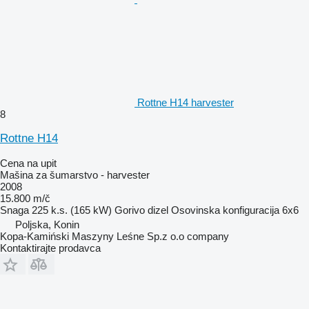
Rottne H14 harvester
8
Rottne H14
Cena na upit
Mašina za šumarstvo - harvester
2008
15.800 m/č
Snaga
225 k.s. (165 kW)
Gorivo
dizel
Osovinska konfiguracija
6x6
Poljska, Konin
Kopa-Kamiński Maszyny Leśne Sp.z o.o company
Kontaktirajte prodavca