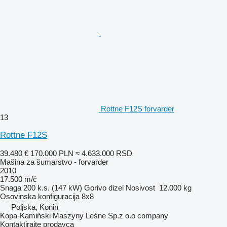
Rottne F12S forvarder
13
Rottne F12S
39.480 €
170.000 PLN
≈ 4.633.000 RSD
Mašina za šumarstvo - forvarder
2010
17.500 m/č
Snaga
200 k.s. (147 kW)
Gorivo
dizel
Nosivost
12.000 kg
Osovinska konfiguracija
8x8
Poljska, Konin
Kopa-Kamiński Maszyny Leśne Sp.z o.o company
Kontaktirajte prodavca