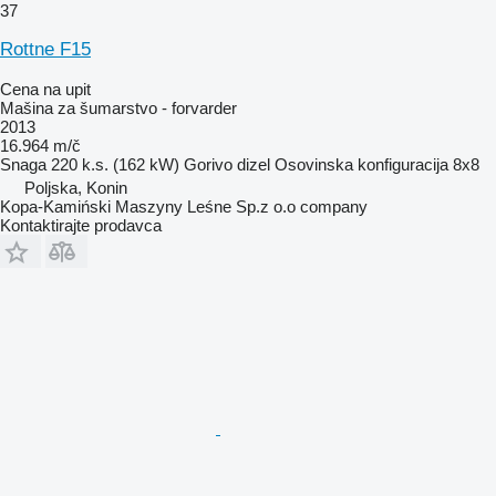
37
Rottne F15
Cena na upit
Mašina za šumarstvo - forvarder
2013
16.964 m/č
Snaga
220 k.s. (162 kW)
Gorivo
dizel
Osovinska konfiguracija
8x8
Poljska, Konin
Kopa-Kamiński Maszyny Leśne Sp.z o.o company
Kontaktirajte prodavca