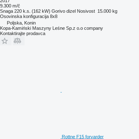
2017
9.300 m/č
Snaga
220 k.s. (162 kW)
Gorivo
dizel
Nosivost
15.000 kg
Osovinska konfiguracija
8x8
Poljska, Konin
Kopa-Kamiński Maszyny Leśne Sp.z o.o company
Kontaktirajte prodavca
Rottne F15 forvarder