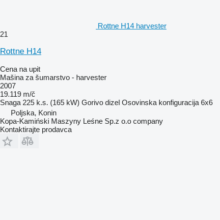
Rottne H14 harvester
21
Rottne H14
Cena na upit
Mašina za šumarstvo - harvester
2007
19.119 m/č
Snaga
225 k.s. (165 kW)
Gorivo
dizel
Osovinska konfiguracija
6x6
Poljska, Konin
Kopa-Kamiński Maszyny Leśne Sp.z o.o company
Kontaktirajte prodavca