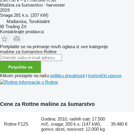
Mašina za šumarstvo - harvester
2019
Snaga
281 k.s. (207 kW)
Mađarska, Torokbalint
IB Trading Zrt
Kontaktirajte prodavca
Pretplatite se na primanje novih oglasa iz ove kategorije
mašine za šumarstvo
Rottne
Potpišite se
Klikom pristajete na našu
politiku privatnosti
i
korisnički ugovor
.
Informacije o Rottne
Cene za Rottne mašine za šumarstvo
Godina: 2010, radnih sati: 17.500
Rottne F12S
m/č, snaga: 200 k.s. (147 kW),
39.480 €
gorivo: dizel, nosivost: 12.000 kg