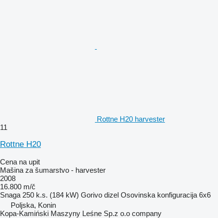
Rottne H20 harvester
11
Rottne H20
Cena na upit
Mašina za šumarstvo - harvester
2008
16.800 m/č
Snaga
250 k.s. (184 kW)
Gorivo
dizel
Osovinska konfiguracija
6x6
Poljska, Konin
Kopa-Kamiński Maszyny Leśne Sp.z o.o company