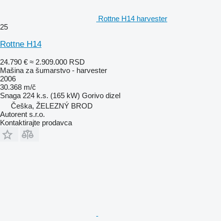
Rottne H14 harvester
25
Rottne H14
24.790 €
≈ 2.909.000 RSD
Mašina za šumarstvo - harvester
2006
30.368 m/č
Snaga
224 k.s. (165 kW)
Gorivo
dizel
Češka, ŽELEZNÝ BROD
Autorent s.r.o.
Kontaktirajte prodavca