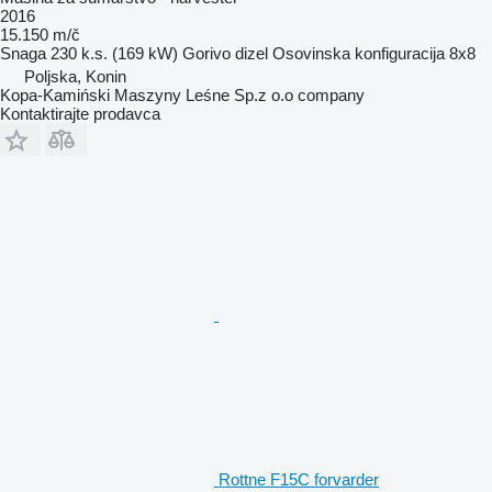
2016
15.150 m/č
Snaga
230 k.s. (169 kW)
Gorivo
dizel
Osovinska konfiguracija
8x8
Poljska, Konin
Kopa-Kamiński Maszyny Leśne Sp.z o.o company
Kontaktirajte prodavca
Rottne F15C forvarder