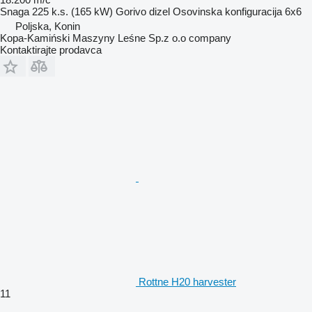
Snaga
225 k.s. (165 kW)
Gorivo
dizel
Osovinska konfiguracija
6x6
Poljska, Konin
Kopa-Kamiński Maszyny Leśne Sp.z o.o company
Kontaktirajte prodavca
Rottne H20 harvester
11