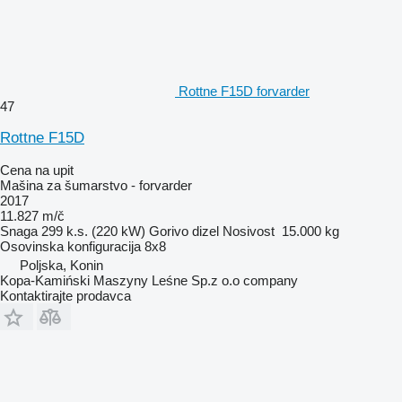
Rottne F15D forvarder
47
Rottne F15D
Cena na upit
Mašina za šumarstvo - forvarder
2017
11.827 m/č
Snaga
299 k.s. (220 kW)
Gorivo
dizel
Nosivost
15.000 kg
Osovinska konfiguracija
8x8
Poljska, Konin
Kopa-Kamiński Maszyny Leśne Sp.z o.o company
Kontaktirajte prodavca