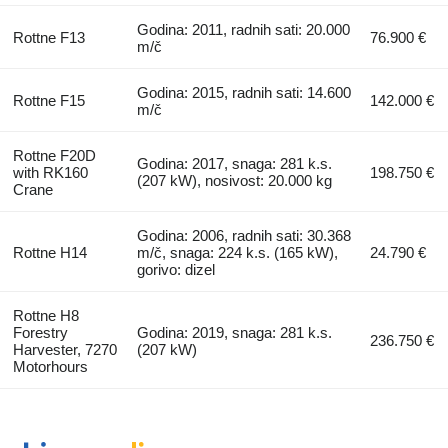
Godina: 2011, radnih sati: 20.000
Rottne F13
76.900 €
m/č
Godina: 2015, radnih sati: 14.600
Rottne F15
142.000 €
m/č
Rottne F20D
Godina: 2017, snaga: 281 k.s.
with RK160
198.750 €
(207 kW), nosivost: 20.000 kg
Crane
Godina: 2006, radnih sati: 30.368
Rottne H14
m/č, snaga: 224 k.s. (165 kW),
24.790 €
gorivo: dizel
Rottne H8
Forestry
Godina: 2019, snaga: 281 k.s.
236.750 €
Harvester, 7270
(207 kW)
Motorhours