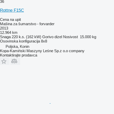
36
Rottne F15C
Cena na upit
Mašina za šumarstvo - forvarder
2013
12.964 km
Snaga
220 k.s. (162 kW)
Gorivo
dizel
Nosivost
15.000 kg
Osovinska konfiguracija
8x8
Poljska, Konin
Kopa-Kamiński Maszyny Leśne Sp.z o.o company
Kontaktirajte prodavca