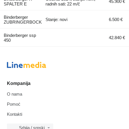
45.900 €
SPALTER E
radnih sati: 22 m/č
Binderberger
Stanje: novi
6.500 €
ZUBRINGERBOCK
Binderberger ssp
42.840 €
450
Kompanija
O nama
Pomoć
Kontakti
Srbija / srpski