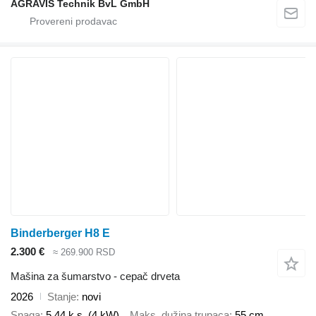
AGRAVIS Technik BvL GmbH
Binderberger H8 E
2.300 €
≈ 269.900 RSD
Mašina za šumarstvo - cepač drveta
2026
Stanje
novi
Snaga
5.44 k.s. (4 kW)
Maks. dužina trupaca
55 cm