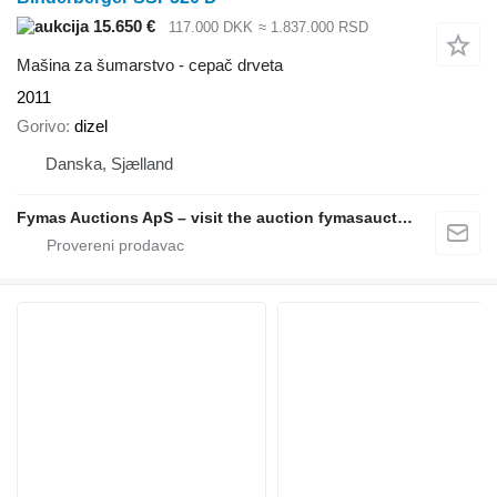
15.650 €
117.000 DKK
≈ 1.837.000 RSD
Mašina za šumarstvo - cepač drveta
2011
Gorivo
dizel
Danska, Sjælland
Fymas Auctions ApS – visit the auction fymasauctions.dk