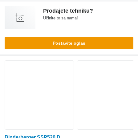
Prodajete tehniku?
Učinite to sa nama!
Postavite oglas
Binderberger SSP520 D