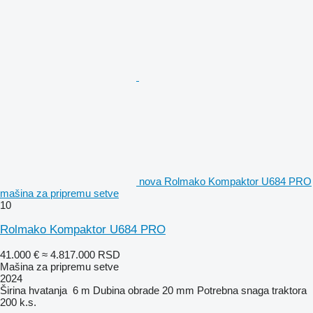
nova Rolmako Kompaktor U684 PRO
mašina za pripremu setve
10
Rolmako Kompaktor U684 PRO
41.000 €
≈ 4.817.000 RSD
Mašina za pripremu setve
2024
Širina hvatanja
6 m
Dubina obrade
20 mm
Potrebna snaga traktora
200 k.s.