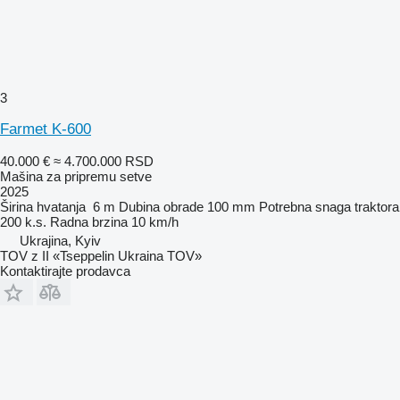
3
Farmet K-600
40.000 €
≈ 4.700.000 RSD
Mašina za pripremu setve
2025
Širina hvatanja
6 m
Dubina obrade
100 mm
Potrebna snaga traktora
200 k.s.
Radna brzina
10 km/h
Ukrajina, Kyiv
TOV z II «Tseppelin Ukraina TOV»
Kontaktirajte prodavca