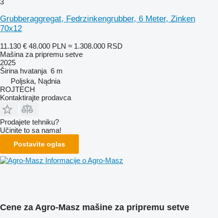
3
Grubberaggregat, Fedrzinkengrubber, 6 Meter, Zinken
70x12
11.130 €
48.000 PLN
≈ 1.308.000 RSD
Mašina za pripremu setve
2025
Širina hvatanja
6 m
Poljska, Nądnia
ROJTECH
Kontaktirajte prodavca
Prodajete tehniku?
Učinite to sa nama!
Postavite oglas
Informacije o Agro-Masz
Cene za Agro-Masz mašine za pripremu setve