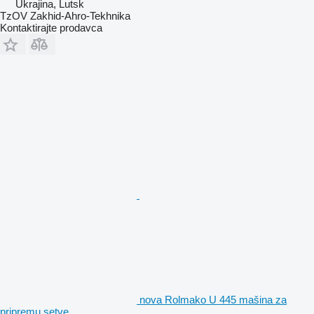
Ukrajina, Lutsk
TzOV Zakhid-Ahro-Tekhnika
Kontaktirajte prodavca
nova Rolmako U 445 mašina za
pripremu setve