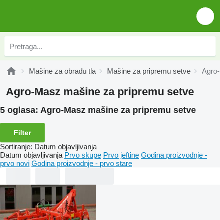
Mašine za obradu tla
Mašine za pripremu setve
Agro-
Agro-Masz mašine za pripremu setve
5 oglasa:
Agro-Masz mašine za pripremu setve
Filter
Sortiranje
:
Datum objavljivanja
Datum objavljivanja
Prvo skupe
Prvo jeftine
Godina proizvodnje -
prvo novi
Godina proizvodnje - prvo stare