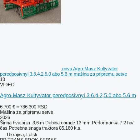
nova Agro-Masz Kultyvator
peredposivnyi 3.6,4.2,5.0 abo 5.6 m mašina za pripremu setve
19
VIDEO
Agro-Masz Kultyvator peredposivnyi 3.6,4.2,5.0 abo 5.6 m
6.700 €
≈ 786.300 RSD
Mašina za pripremu setve
2026
Širina hvatanja
3,6 m
Dubina obrade
13 mm
Performansa
7,2 ha/
čas
Potrebna snaga traktora
85.160 k.s.
Ukrajina, Lutsk
PP TRANS BROK SERVIS