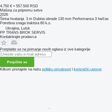
4.750 €
≈ 557.500 RSD
Mašina za pripremu setve
2026
Širina hvatanja
3 m
Dubina obrade
130 mm
Performansa
3 ha/čas
Potrebna snaga traktora
80 k.s.
Ukrajina, Lutsk
PP TRANS BROK SERVIS
Kontaktirajte prodavca
Pretplatite se na primanje novih oglasa iz ove kategorije
Potpišite se
Klikom pristajete na našu
politiku privatnosti
i
korisnički ugovor
.