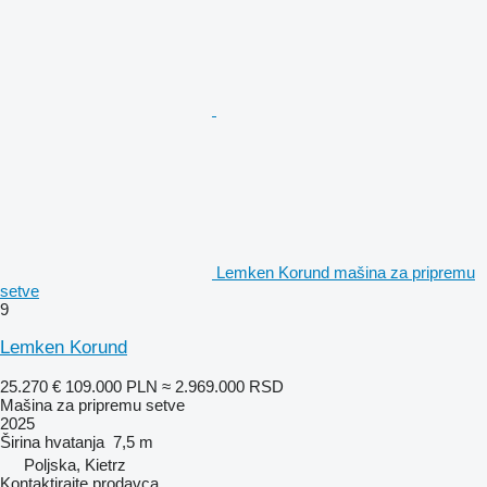
Lemken Korund mašina za pripremu
setve
9
Lemken Korund
25.270 €
109.000 PLN
≈ 2.969.000 RSD
Mašina za pripremu setve
2025
Širina hvatanja
7,5 m
Poljska, Kietrz
Kontaktirajte prodavca