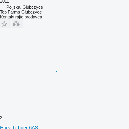
2011
Poljska, Głubczyce
Top Farms Głubczyce
Kontaktirajte prodavca
3
Horsch Tiger 6AS