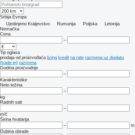
Srbija
Evropa
Ujedinjeno Kraljevstvo
Rumunija
Poljska
Letonija
Nemačka
Cena
–
Tip oglasa
prodaja
od proizvođača
lizing
kredit
na rate
razmena uz doplatu
(trade-in)
razmena
Godina proizvodnje
–
Karakteristike
Neto težina
–
kg
Radnih sati
–
m/č
Širina hvatanja
–
m
Dubina obrade