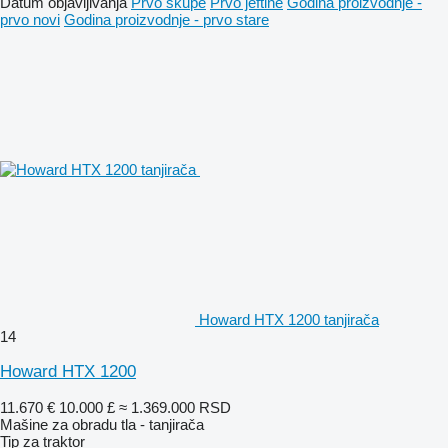
Datum objavljivanja
Prvo skupe
Prvo jeftine
Godina proizvodnje -
prvo novi
Godina proizvodnje - prvo stare
Howard HTX 1200 tanjirača
14
Howard HTX 1200
11.670 €
10.000 £
≈ 1.369.000 RSD
Mašine za obradu tla - tanjirača
Tip
za traktor