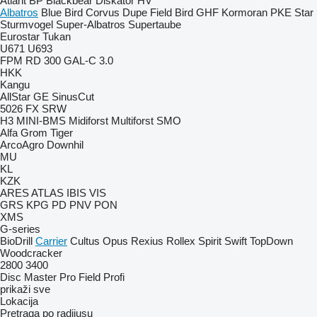
Atlant
BP
Blackbear
Diskator
HV
Albatros
Blue Bird
Corvus
Dupe
Field Bird
GHF
Kormoran
PKE
Star
Sturmvogel
Super-Albatros
Supertaube
Eurostar
Tukan
U671
U693
FPM RD 300
GAL-C 3.0
HKK
Kangu
AllStar
GE
SinusCut
5026
FX
SRW
H3
MINI-BMS
Midiforst
Multiforst
SMO
Alfa
Grom
Tiger
ArcoAgro
Downhil
MU
KL
KZK
ARES
ATLAS
IBIS
VIS
GRS
KPG
PD
PNV
PON
XMS
G-series
BioDrill
Carrier
Cultus
Opus
Rexius
Rollex
Spirit
Swift
TopDown
Woodcracker
2800
3400
Disc Master Pro
Field Profi
prikaži sve
Lokacija
Pretraga po radijusu