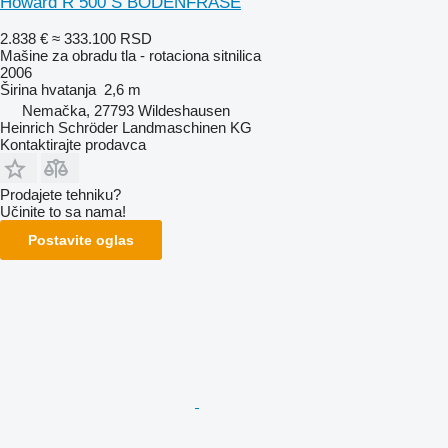
Howard R 500 S BODENFRÄSE
2.838 €
≈ 333.100 RSD
Mašine za obradu tla - rotaciona sitnilica
2006
Širina hvatanja
2,6 m
Nemačka, 27793 Wildeshausen
Heinrich Schröder Landmaschinen KG
Kontaktirajte prodavca
Prodajete tehniku?
Učinite to sa nama!
Postavite oglas