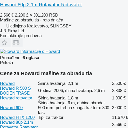
Howard 80p 2.1m Rotavator Rotavator
2.566 €
2.200 £
≈ 301.200 RSD
Mašine za obradu tla - roto drljača
Ujedinjeno Kraljevstvo, SLINGSBY
J R Firby Ltd
Kontaktirajte prodavca
Informacije o Howard
Pronađeno:
6 oglasa
Prikaži
Cene za Howard mašine za obradu tla
Howard
Širina hvatanja: 2,1 m
2.500 €
Howard R 500 S
Godina: 2006, širina hvatanja: 2,6 m
2.838 €
BODENFRÄSE
Howard rotovator
Širina hvatanja: 1,8 m
1.900 €
Širina hvatanja: 6 m, dubina obrade:
Howard 600
500 mm, potrebna snaga traktora: 300
3.000 €
k.s.
Howard HTX 1200
Tip: za traktor
11.670 €
Howard 80p 2.1m
2.566 €
Rotavator Rotavator