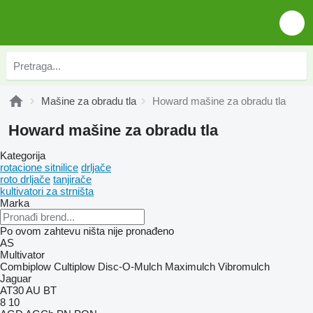
Mašine za obradu tla
Howard mašine za obradu tla
Howard mašine za obradu tla
Kategorija
rotacione sitnilice
drljače
roto drljače
tanjirače
kultivatori za strništa
Marka
Po ovom zahtevu ništa nije pronađeno
AS
Multivator
Combiplow
Cultiplow
Disc-O-Mulch
Maximulch
Vibromulch
Jaguar
AT30
AU
BT
8
10