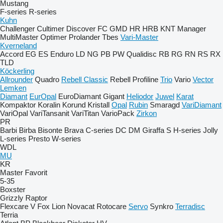
Mustang
F-series
R-series
Kuhn
Challenger
Cultimer
Discover
FC
GMD
HR
HRB
KNT
Manager
MultiMaster
Optimer
Prolander
Tbes
Vari-Master
Kverneland
Accord
EG
ES
Enduro
LD
NG
PB
PW
Qualidisc
RB
RG
RN
RS
RX
TLD
Köckerling
Allrounder
Quadro
Rebell Classic
Rebell Profiline
Trio
Vario
Vector
Lemken
Diamant
EurOpal
EuroDiamant
Gigant
Heliodor
Juwel
Karat
Kompaktor
Koralin
Korund
Kristall
Opal
Rubin
Smaragd
VariDiamant
VariOpal
VariTansanit
VariTitan
VarioPack
Zirkon
PR
Barbi
Birba
Bisonte
Brava
C-series
DC
DM
Giraffa S
H-series
Jolly
L-series
Presto
W-series
WDL
MU
KR
Master
Favorit
5-35
Boxster
Grizzly
Raptor
Flexcare V
Fox
Lion
Novacat
Rotocare
Servo
Synkro
Terradisc
Terria