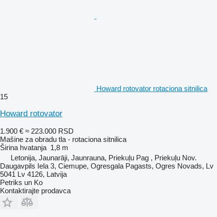
Howard rotovator rotaciona sitnilica
15
Howard rotovator
1.900 €
≈ 223.000 RSD
Mašine za obradu tla - rotaciona sitnilica
Širina hvatanja
1,8 m
Letonija, Jaunarāji, Jaunrauna, Priekuļu Pag , Priekuļu Nov.
Daugavpils Iela 3, Ciemupe, Ogresgala Pagasts, Ogres Novads, Lv
5041 Lv 4126, Latvija
Petriks un Ko
Kontaktirajte prodavca