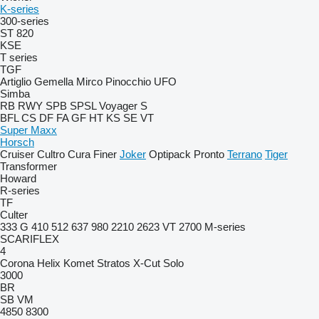
K-series
300-series
ST 820
KSE
T series
TGF
Artiglio
Gemella
Mirco
Pinocchio
UFO
Simba
RB
RWY
SPB
SPSL
Voyager S
BFL
CS
DF
FA
GF
HT
KS
SE
VT
Super Maxx
Horsch
Cruiser
Cultro
Cura
Finer
Joker
Optipack
Pronto
Terrano
Tiger
Transformer
Howard
R-series
TF
Culter
333 G
410
512
637
980
2210
2623 VT
2700
M-series
SCARIFLEX
4
Corona
Helix
Komet
Stratos
X-Cut Solo
3000
BR
SB
VM
4850
8300