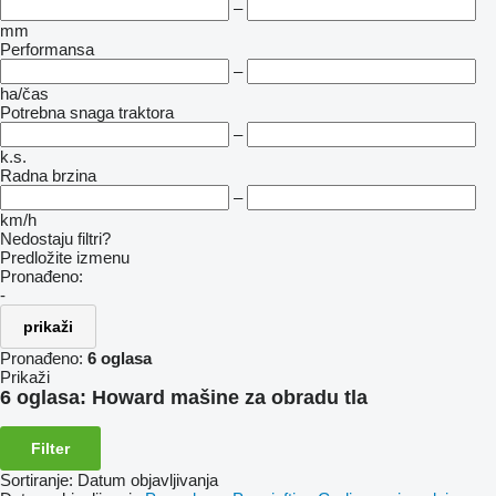
–
mm
Performansa
–
ha/čas
Potrebna snaga traktora
–
k.s.
Radna brzina
–
km/h
Nedostaju filtri?
Predložite izmenu
Pronađeno:
-
prikaži
Pronađeno:
6 oglasa
Prikaži
6 oglasa:
Howard mašine za obradu tla
Filter
Sortiranje
:
Datum objavljivanja