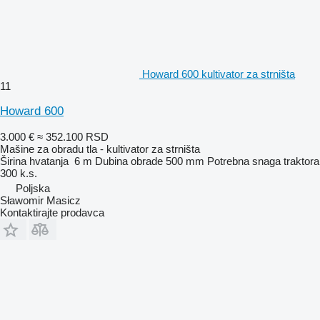
Howard 600 kultivator za strništa
11
Howard 600
3.000 €
≈ 352.100 RSD
Mašine za obradu tla - kultivator za strništa
Širina hvatanja
6 m
Dubina obrade
500 mm
Potrebna snaga traktora
300 k.s.
Poljska
Sławomir Masicz
Kontaktirajte prodavca