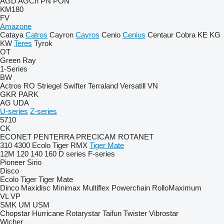
AGD
AGCh
PN
PON
KM180
FV
Amazone
Cataya
Catros
Cayron
Cayros
Cenio
Cenius
Centaur
Cobra
KE
KG
KW
Teres
Tyrok
OT
Green Ray
1-Series
BW
Actros RO
Striegel
Swifter
Terraland
Versatill VN
GKR
PARK
AG
UDA
U-series
Z-series
5710
CK
ECONET
PENTERRA
PRECICAM
ROTANET
310
4300
Ecolo Tiger
RMX
Tiger Mate
12M
120
140
160
D series
F-series
Pioneer
Sirio
Disco
Ecolo Tiger
Tiger Mate
Dinco
Maxidisc
Minimax
Multiflex
Powerchain
RolloMaximum
VL
VP
SMK
UM
USM
Chopstar
Hurricane
Rotarystar
Taifun
Twister
Vibrostar
Wicher