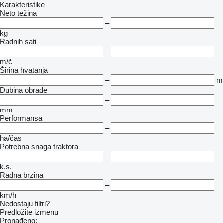
Karakteristike
Neto težina
–
kg
Radnih sati
–
m/č
Širina hvatanja
–
m
Dubina obrade
–
mm
Performansa
–
ha/čas
Potrebna snaga traktora
–
k.s.
Radna brzina
–
km/h
Nedostaju filtri?
Predložite izmenu
Pronađeno: