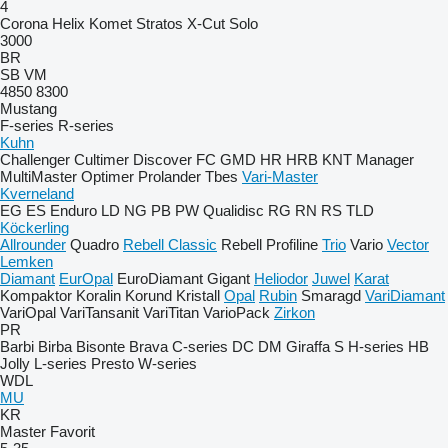
4
Corona
Helix
Komet
Stratos
X-Cut Solo
3000
BR
SB
VM
4850
8300
Mustang
F-series
R-series
Kuhn
Challenger
Cultimer
Discover
FC
GMD
HR
HRB
KNT
Manager
MultiMaster
Optimer
Prolander
Tbes
Vari-Master
Kverneland
EG
ES
Enduro
LD
NG
PB
PW
Qualidisc
RG
RN
RS
TLD
Köckerling
Allrounder
Quadro
Rebell Classic
Rebell Profiline
Trio
Vario
Vector
Lemken
Diamant
EurOpal
EuroDiamant
Gigant
Heliodor
Juwel
Karat
Kompaktor
Koralin
Korund
Kristall
Opal
Rubin
Smaragd
VariDiamant
VariOpal
VariTansanit
VariTitan
VarioPack
Zirkon
PR
Barbi
Birba
Bisonte
Brava
C-series
DC
DM
Giraffa S
H-series
HB
Jolly
L-series
Presto
W-series
WDL
MU
KR
Master
Favorit