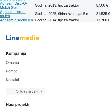
Agrisem Disc-O-
Godina: 2013, tip: za traktor
8.500 €
Mulch Gold
Agrisem disc-o-
Godina: 2025, širina hvatanja: 5 m
31.535 €
mulch
Agrisem discomulch
Godina: 2014, tip: za traktor
11.780 €
Kompanija
O nama
Pomoć
Kontakti
Srbija / srpski
Naši projekti