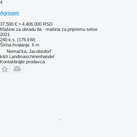
4
Agrisem
37.500 €
≈ 4.406.000 RSD
Mašine za obradu tla - mašina za pripremu setve
2021
240 k.s. (176 kW)
Širina hvatanja
6 m
Nemačka, Jacobsdorf
k&h Landmaschinenhandel
Kontaktirajte prodavca