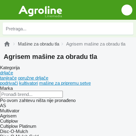
Mašine za obradu tla
Agrisem mašine za obradu tla
Agrisem mašine za obradu tla
Kategorija
drljače
tanjirače
opružne drljače
podrivači
kultivatori
mašine za pripremu setve
Marka
Po ovom zahtevu ništa nije pronađeno
AS
Multivator
Agrisem
Cultiplow
Cultiplow Platinum
Disc-O-Mulch