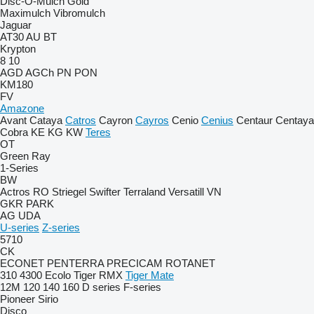
Disc-O-Mulch Gold
Maximulch
Vibromulch
Jaguar
AT30
AU
BT
Krypton
8
10
AGD
AGCh
PN
PON
KM180
FV
Amazone
Avant
Cataya
Catros
Cayron
Cayros
Cenio
Cenius
Centaur
Centaya
Cobra
KE
KG
KW
Teres
OT
Green Ray
1-Series
BW
Actros RO
Striegel
Swifter
Terraland
Versatill VN
GKR
PARK
AG
UDA
U-series
Z-series
5710
CK
ECONET
PENTERRA
PRECICAM
ROTANET
310
4300
Ecolo Tiger
RMX
Tiger Mate
12M
120
140
160
D series
F-series
Pioneer
Sirio
Disco