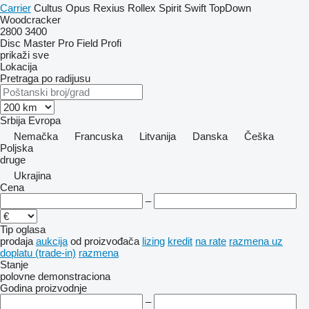
Carrier
Cultus
Opus
Rexius
Rollex
Spirit
Swift
TopDown
Woodcracker
2800
3400
Disc Master Pro
Field Profi
prikaži sve
Lokacija
Pretraga po radijusu
Srbija
Evropa
Nemačka
Francuska
Litvanija
Danska
Češka
Poljska
druge
Ukrajina
Cena
–
Tip oglasa
prodaja
aukcija
od proizvođača
lizing
kredit
na rate
razmena uz
doplatu (trade-in)
razmena
Stanje
polovne
demonstraciona
Godina proizvodnje
–