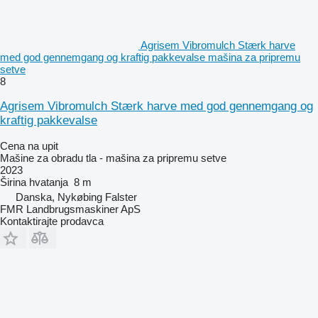
Agrisem Vibromulch Stærk harve
med god gennemgang og kraftig pakkevalse mašina za pripremu
setve
8
Agrisem Vibromulch Stærk harve med god gennemgang og
kraftig pakkevalse
Cena na upit
Mašine za obradu tla - mašina za pripremu setve
2023
Širina hvatanja
8 m
Danska, Nykøbing Falster
FMR Landbrugsmaskiner ApS
Kontaktirajte prodavca