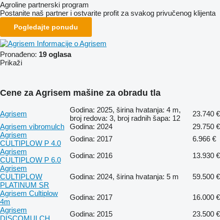
Agroline partnerski program
Postanite naš partner i ostvarite profit za svakog privučenog klijenta
Pogledajte ponudu
Informacije o Agrisem
Pronađeno:
19 oglasa
Prikaži
Cene za Agrisem mašine za obradu tla
Godina: 2025, širina hvatanja: 4 m,
Agrisem
23.740 €
broj redova: 3, broj radnih šapa: 12
Agrisem vibromulch
Godina: 2024
29.750 €
Agrisem
Godina: 2017
6.966 €
CULTIPLOW P 4.0
Agrisem
Godina: 2016
13.930 €
CULTIPLOW P 6.0
Agrisem
CULTIPLOW
Godina: 2024, širina hvatanja: 5 m
59.500 €
PLATINUM SR
Agrisem Cultiplow
Godina: 2017
16.000 €
4m
Agrisem
Godina: 2015
23.500 €
DISCOMULCH