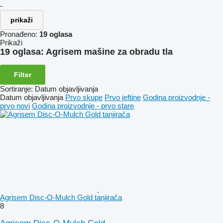
-
prikaži
Pronađeno:
19 oglasa
Prikaži
19 oglasa:
Agrisem mašine za obradu tla
Filter
Sortiranje
:
Datum objavljivanja
Datum objavljivanja
Prvo skupe
Prvo jeftine
Godina proizvodnje -
prvo novi
Godina proizvodnje - prvo stare
Agrisem Disc-O-Mulch Gold tanjirača
8