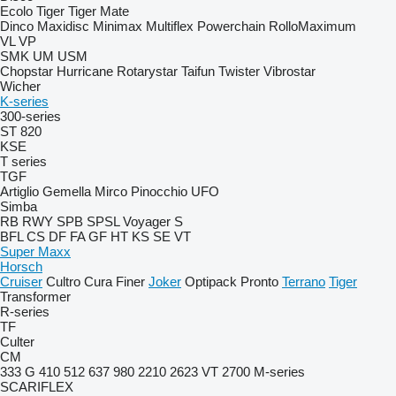
Ecolo Tiger
Tiger Mate
Dinco
Maxidisc
Minimax
Multiflex
Powerchain
RolloMaximum
VL
VP
SMK
UM
USM
Chopstar
Hurricane
Rotarystar
Taifun
Twister
Vibrostar
Wicher
K-series
300-series
ST 820
KSE
T series
TGF
Artiglio
Gemella
Mirco
Pinocchio
UFO
Simba
RB
RWY
SPB
SPSL
Voyager S
BFL
CS
DF
FA
GF
HT
KS
SE
VT
Super Maxx
Horsch
Cruiser
Cultro
Cura
Finer
Joker
Optipack
Pronto
Terrano
Tiger
Transformer
R-series
TF
Culter
CM
333 G
410
512
637
980
2210
2623 VT
2700
M-series
SCARIFLEX