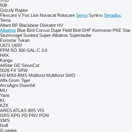
5-35
508
Grizzly
Raptor
Flexcare V
Fox
Lion
Novacat
Rotocare
Servo
Synkro
Terradisc
Terria
Atlant
BP
Blackbear
Diskator
HV
Albatros
Blue Bird
Corvus
Dupe
Field Bird
GHF
Kormoran
PKE
Star
Sturmvogel
Sunbird
Super-Albatros
Supertaube
Eurostar
Tukan
U671
U693
FPM RD 300
GAL-C 3.0
HKK
Kangu
AllStar
GE
SinusCut
5026
FX
SRW
H3
MINI-BMS
Midiforst
Multiforst
SMO
Alfa
Grom
Tiger
ArcoAgro
Downhil
MU
Yaris
KL
KZK
ARES
ATLAS
IBIS
VIS
GRS
KPG
PD
PNV
PON
XMS
Golf
G-series