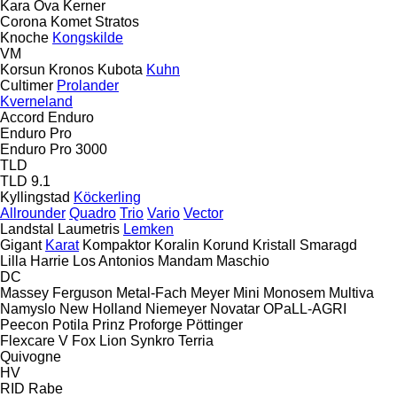
Kara Ova
Kerner
Corona
Komet
Stratos
Knoche
Kongskilde
VM
Korsun
Kronos
Kubota
Kuhn
Cultimer
Prolander
Kverneland
Accord
Enduro
Enduro Pro
Enduro Pro 3000
TLD
TLD 9.1
Kyllingstad
Köckerling
Allrounder
Quadro
Trio
Vario
Vector
Landstal
Laumetris
Lemken
Gigant
Karat
Kompaktor
Koralin
Korund
Kristall
Smaragd
Lilla Harrie
Los Antonios
Mandam
Maschio
DC
Massey Ferguson
Metal-Fach
Meyer
Mini
Monosem
Multiva
Namyslo
New Holland
Niemeyer
Novatar
OPaLL-AGRI
Peecon
Potila
Prinz
Proforge
Pöttinger
Flexcare V
Fox
Lion
Synkro
Terria
Quivogne
HV
RID
Rabe