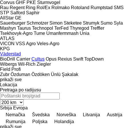
Corvus
GHF
PKE
Sturmvogel
Rau
Regent
Ring
Rol/Ex
Rolmako
Rotoland
Rumptstad
SMS
STP
Salford
Saphir
AllStar
GE
Sauerburger
Schmotzer
Simon
Steketee
Strumyk
Sumo
Syla
Mashyn
Taurus
Technopol
TerFed
Thyregod
Treffler
Tsekhovyk-Agro
Tume
Umanfermmash
Unia
ATLAS
VICON
VSS Agro
Veles-Agro
KPG
Väderstad
BioDrill
Carrier
Cultus
Opus
Rexius
Swift
TopDown
Wibergs
Wil-Rich
Ziegler
Field Profi
Zubr
Özduman
Özdöken
Ünlü
Şakalak
prikaži sve
Lokacija
Pretraga po radijusu
Srbija
Evropa
Nemačka
Švedska
Norveška
Litvanija
Austrija
Rumunija
Poljska
Holandija
prikaži sve