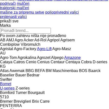
podrivači
mulčeri
traktorski malčeri
mašine za pripremu setve
poljoprivredni valjci
prstenasti valjci
prikaži sve
Marka
Po ovom zahtevu ništa nije pronađeno
AB
AMJ Agro
Acker
Ad-Rol
Agripol
Agrisem
Combiplow
Vibromulch
Agristal
Agro-Factory
Agro-Lift
Agro-Masz
AU
Agro-Tom
Agrokalina
Agrozet
Alpego
Amazone
Cataya
Catros
Cenio
Cenius
Centaur
Centaya
Cobra
D-series
KG
Atlas
Awemak
BBG
BEFA
BM Maschinenbau
BOS
Baarck
Baselier
Bauer
Bednar
Swifter
Bomet
U-series
Z-series
Bomford Turner
Bourgault
5710
Bremer
Breviglieri
Brix
Carre
PENTERRA