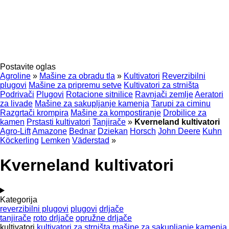
Postavite oglas
Agroline
»
Mašine za obradu tla
»
Kultivatori
Reverzibilni
plugovi
Mašine za pripremu setve
Kultivatori za strništa
Podrivači
Plugovi
Rotacione sitnilice
Ravnjači zemlje
Aeratori
za livade
Mašine za sakupljanje kamenja
Tarupi za ciminu
Razgrtači krompira
Mašine za kompostiranje
Drobilice za
kamen
Prstasti kultivatori
Tanjirače
»
Kverneland kultivatori
Agro-Lift
Amazone
Bednar
Dziekan
Horsch
John Deere
Kuhn
Köckerling
Lemken
Väderstad
»
Kverneland kultivatori
Kategorija
reverzibilni plugovi
plugovi
drljače
tanjirače
roto drljače
opružne drljače
kultivatori
kultivatori za strništa
mašine za sakupljanje kamenja