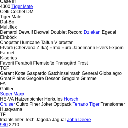
Case IH
4300
Tiger Mate
Celli
Cochet
DMI
Tiger Mate
Dal-Bo
Multiflex
Demarol
Dewulf
Dexwal
Doublet Record
Dziekan
Egedal
Einböck
Chopstar
Hurricane
Taifun
Vibrostar
Elvorti (Chervona Zirka)
Ermo
Euro-Jabelmann
Evers
Expom
Farmet
K-series
Favorit
Feraboli
Flemstofte
Fransgård
Frost
TGF
Garant Kotte
Gaspardo
Gatchinselmash
General
Globalagro
Great Plains
Gregoire Besson
Gregoire
Grimme
FA
Güttler
Super Maxx
HE-VA
Hatzenbichler
Herkules
Horsch
Cruiser
Cultro
Finer
Joker
Optipack
Terrano
Tiger
Transformer
Husqvarna
TF
Imants
Inter-Tech
Jagoda
Jaguar
John Deere
980
2210