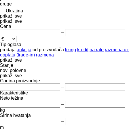
druge
Ukrajina
prikaži sve
prikaži sve
Cena
–
Tip oglasa
prodaja
aukcija
od proizvođača
lizing
kredit
na rate
razmena uz
doplatu (trade-in)
razmena
prikaži sve
Stanje
novi
polovne
prikaži sve
Godina proizvodnje
–
Karakteristike
Neto težina
–
kg
Širina hvatanja
–
m