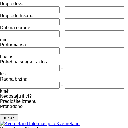
Broj redova
–
Broj radnih šapa
–
Dubina obrade
–
mm
Performansa
–
ha/čas
Potrebna snaga traktora
–
k.s.
Radna brzina
–
km/h
Nedostaju filtri?
Predložite izmenu
Pronađeno:
-
prikaži
Informacije o Kverneland