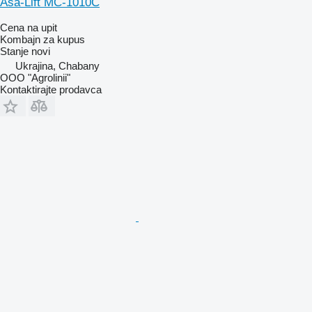
Asa-Lift MC-1010C
Cena na upit
Kombajn za kupus
Stanje
novi
Ukrajina, Chabany
OOO "Agrolinii"
Kontaktirajte prodavca