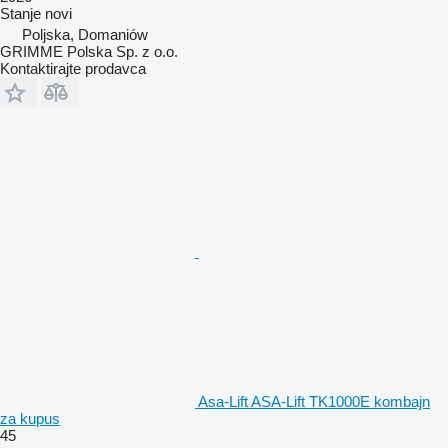
Stanje
novi
Poljska, Domaniów
GRIMME Polska Sp. z o.o.
Kontaktirajte prodavca
Asa-Lift ASA-Lift TK1000E kombajn
za kupus
45