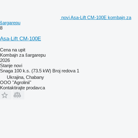
novi Asa-Lift CM-100E kombajn za
šargarepu
8
Asa-Lift CM-100E
Cena na upit
Kombajn za šargarepu
2026
Stanje
novi
Snaga
100 k.s. (73.5 kW)
Broj redova
1
Ukrajina, Chabany
OOO "Agrolinii"
Kontaktirajte prodavca