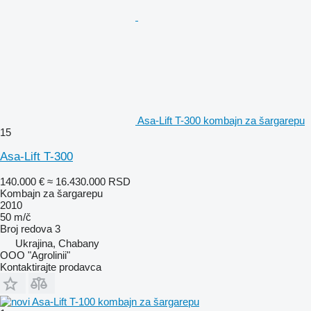
Asa-Lift T-300 kombajn za šargarepu
15
Asa-Lift T-300
140.000 €
≈ 16.430.000 RSD
Kombajn za šargarepu
2010
50 m/č
Broj redova
3
Ukrajina, Chabany
OOO "Agrolinii"
Kontaktirajte prodavca