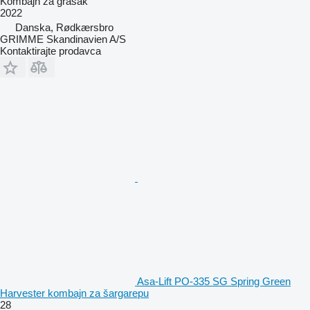
Kombajn za grašak
2022
Danska, Rødkærsbro
GRIMME Skandinavien A/S
Kontaktirajte prodavca
Asa-Lift PO-335 SG Spring Green
Harvester kombajn za šargarepu
28