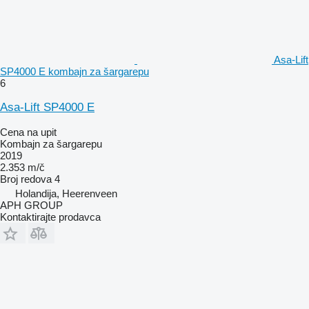
Asa-Lift
SP4000 E kombajn za šargarepu
6
Asa-Lift SP4000 E
Cena na upit
Kombajn za šargarepu
2019
2.353 m/č
Broj redova
4
Holandija, Heerenveen
APH GROUP
Kontaktirajte prodavca