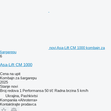
novi Asa-Lift CM 1000 kombajn za
šargarepu
6
Asa-Lift CM 1000
Cena na upit
Kombajn za šargarepu
2025
Stanje
novi
Broj redova
1
Performansa
50 t/č
Radna brzina
5 km/h
Ukrajina, Pashkivtsi
Kompaniia «Ahroterra»
Kontaktirajte prodavca