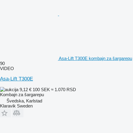
Asa-Lift T300E kombajn za šargarepu
90
VIDEO
Asa-Lift T300E
9,12 €
100 SEK
≈ 1.070 RSD
Kombajn za šargarepu
Švedska, Karlstad
Klaravik Sweden