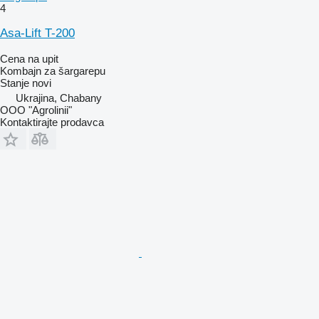
4
Asa-Lift T-200
Cena na upit
Kombajn za šargarepu
Stanje
novi
Ukrajina, Chabany
OOO "Agrolinii"
Kontaktirajte prodavca