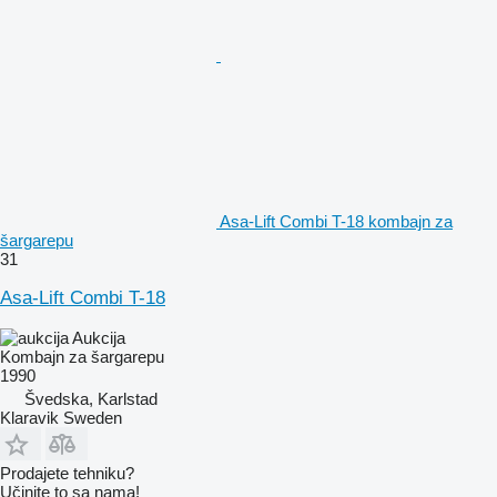
Asa-Lift Combi T-18 kombajn za
šargarepu
31
Asa-Lift Combi T-18
Aukcija
Kombajn za šargarepu
1990
Švedska, Karlstad
Klaravik Sweden
Prodajete tehniku?
Učinite to sa nama!