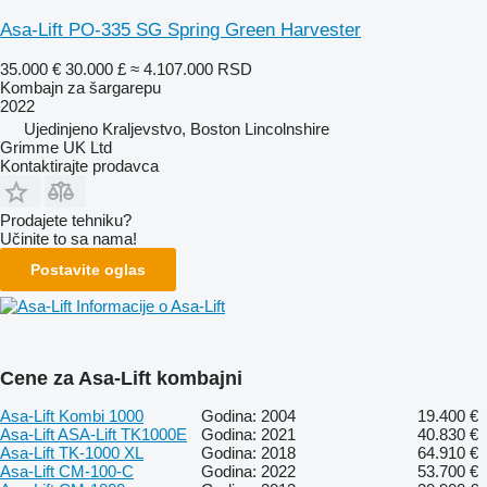
Asa-Lift PO-335 SG Spring Green Harvester
35.000 €
30.000 £
≈ 4.107.000 RSD
Kombajn za šargarepu
2022
Ujedinjeno Kraljevstvo, Boston Lincolnshire
Grimme UK Ltd
Kontaktirajte prodavca
Prodajete tehniku?
Učinite to sa nama!
Postavite oglas
Informacije o Asa-Lift
Cene za Asa-Lift kombajni
Asa-Lift Kombi 1000
Godina: 2004
19.400 €
Asa-Lift ASA-Lift TK1000E
Godina: 2021
40.830 €
Asa-Lift TK-1000 XL
Godina: 2018
64.910 €
Asa-Lift CM-100-C
Godina: 2022
53.700 €