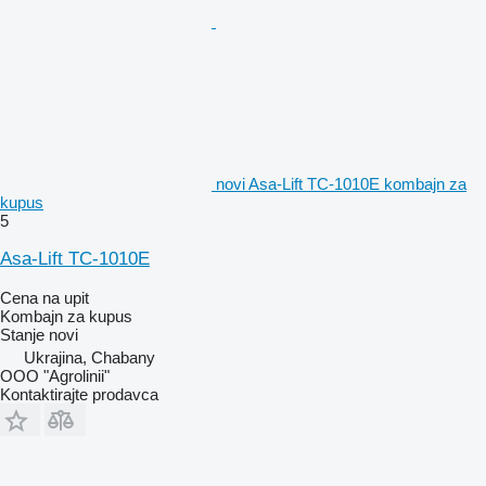
novi Asa-Lift TC-1010E kombajn za
kupus
5
Asa-Lift TC-1010E
Cena na upit
Kombajn za kupus
Stanje
novi
Ukrajina, Chabany
OOO "Agrolinii"
Kontaktirajte prodavca