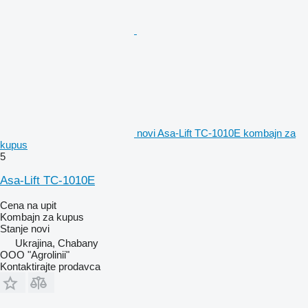
novi Asa-Lift TC-1010E kombajn za
kupus
5
Asa-Lift TC-1010E
Cena na upit
Kombajn za kupus
Stanje
novi
Ukrajina, Chabany
OOO "Agrolinii"
Kontaktirajte prodavca