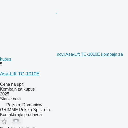
novi Asa-Lift TC-1010E kombajn za
kupus
5
Asa-Lift TC-1010E
Cena na upit
Kombajn za kupus
2025
Stanje
novi
Poljska, Domaniów
GRIMME Polska Sp. z o.o.
Kontaktirajte prodavca