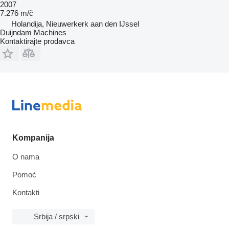
2007
7.276 m/č
Holandija, Nieuwerkerk aan den IJssel
Duijndam Machines
Kontaktirajte prodavca
Kompanija
O nama
Pomoć
Kontakti
Srbija / srpski