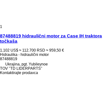
1
87488819 hidraulični motor za Case IH traktora
točkaša
1.102 US$
≈ 112.700 RSD
≈ 959,50 €
Hidraulika - hidraulični motor
87488819
Ukrajina, pgt. Yubileynoe
TOV "TD LIDERPARTS"
Kontaktirajte prodavca