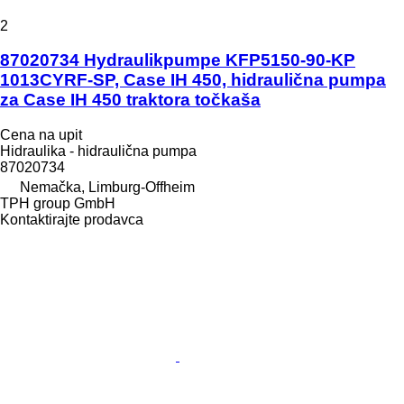
2
87020734 Hydraulikpumpe KFP5150-90-KP
1013CYRF-SP, Case IH 450, hidraulična pumpa
za Case IH 450 traktora točkaša
Cena na upit
Hidraulika - hidraulična pumpa
87020734
Nemačka, Limburg-Offheim
TPH group GmbH
Kontaktirajte prodavca