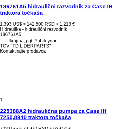
186761A5 hidraulični razvodnik za Case IH
traktora točkaša
1.393 US$
≈ 142.500 RSD
≈ 1.213 €
Hidraulika - hidraulični razvodnik
186761A5
Ukrajina, pgt. Yubileynoe
TOV "TD LIDERPARTS"
Kontaktirajte prodavca
1
225388A2 hidraulična pumpa za Case IH
7250,8940 traktora točkaša
723 US$
≈ 73.970 RSD
≈ 629,50 €