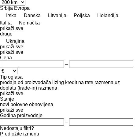
Srbija
Evropa
Irska
Danska
Litvanija
Poljska
Holandija
Italija
Nemačka
prikaži sve
druge
Ukrajina
prikaži sve
prikaži sve
Cena
–
Tip oglasa
prodaja
od proizvođača
lizing
kredit
na rate
razmena uz
doplatu (trade-in)
razmena
prikaži sve
Stanje
novi
polovne
obnovljena
prikaži sve
Godina proizvodnje
–
Nedostaju filtri?
Predložite izmenu