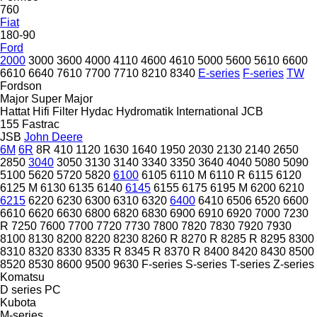
760
Fiat
180-90
Ford
2000
3000
3600
4000
4110
4600
4610
5000
5600
5610
6600
6610
6640
7610
7700
7710
8210
8340
E-series
F-series
TW
Fordson
Major
Super Major
Hattat
Hifi Filter
Hydac
Hydromatik
International
JCB
155
Fastrac
JSB
John Deere
6M
6R
8R
410
1120
1630
1640
1950
2030
2130
2140
2650
2850
3040
3050
3130
3140
3340
3350
3640
4040
5080
5090
5100
5620
5720
5820
6100
6105
6110 M
6110 R
6115
6120
6125 M
6130
6135
6140
6145
6155
6175
6195 M
6200
6210
6215
6220
6230
6300
6310
6320
6400
6410
6506
6520
6600
6610
6620
6630
6800
6820
6830
6900
6910
6920
7000
7230
R
7250
7600
7700
7720
7730
7800
7820
7830
7920
7930
8100
8130
8200
8220
8230
8260 R
8270 R
8285 R
8295
8300
8310
8320
8330
8335 R
8345 R
8370 R
8400
8420
8430
8500
8520
8530
8600
9500
9630
F-series
S-series
T-series
Z-series
Komatsu
D series
PC
Kubota
M-series