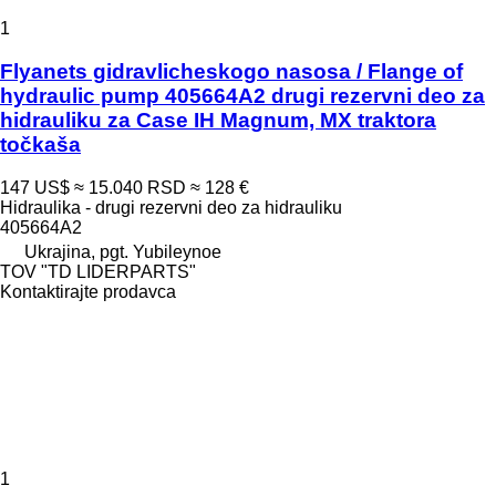
1
Flyanets gidravlicheskogo nasosa / Flange of
hydraulic pump 405664A2 drugi rezervni deo za
hidrauliku za Case IH Magnum, MX traktora
točkaša
147 US$
≈ 15.040 RSD
≈ 128 €
Hidraulika - drugi rezervni deo za hidrauliku
405664A2
Ukrajina, pgt. Yubileynoe
TOV "TD LIDERPARTS"
Kontaktirajte prodavca
1