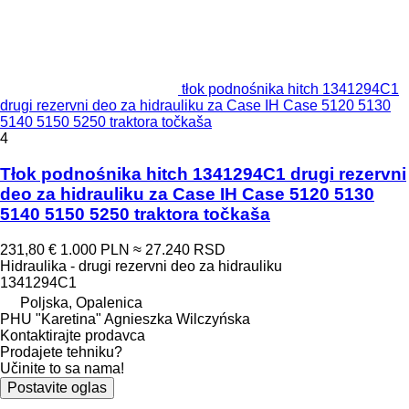
tłok podnośnika hitch 1341294C1
drugi rezervni deo za hidrauliku za Case IH Case 5120 5130
5140 5150 5250 traktora točkaša
4
Tłok podnośnika hitch 1341294C1 drugi rezervni
deo za hidrauliku za Case IH Case 5120 5130
5140 5150 5250 traktora točkaša
231,80 €
1.000 PLN
≈ 27.240 RSD
Hidraulika - drugi rezervni deo za hidrauliku
1341294C1
Poljska, Opalenica
PHU "Karetina" Agnieszka Wilczyńska
Kontaktirajte prodavca
Prodajete tehniku?
Učinite to sa nama!
Postavite oglas