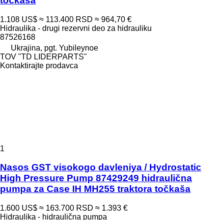
točkaša
1.108 US$
≈ 113.400 RSD
≈ 964,70 €
Hidraulika - drugi rezervni deo za hidrauliku
87526168
Ukrajina, pgt. Yubileynoe
TOV "TD LIDERPARTS"
Kontaktirajte prodavca
1
Nasos GST visokogo davleniya / Hydrostatic
High Pressure Pump 87429249 hidraulična
pumpa za Case IH MH255 traktora točkaša
1.600 US$
≈ 163.700 RSD
≈ 1.393 €
Hidraulika - hidraulična pumpa