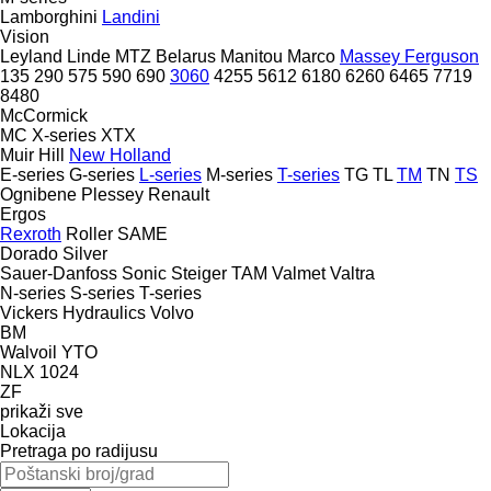
Lamborghini
Landini
Vision
Leyland
Linde
MTZ Belarus
Manitou
Marco
Massey Ferguson
135
290
575
590
690
3060
4255
5612
6180
6260
6465
7719
8480
McCormick
MC
X-series
XTX
Muir Hill
New Holland
E-series
G-series
L-series
M-series
T-series
TG
TL
TM
TN
TS
Ognibene
Plessey
Renault
Ergos
Rexroth
Roller
SAME
Dorado
Silver
Sauer-Danfoss
Sonic
Steiger
TAM
Valmet
Valtra
N-series
S-series
T-series
Vickers Hydraulics
Volvo
BM
Walvoil
YTO
NLX 1024
ZF
prikaži sve
Lokacija
Pretraga po radijusu