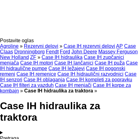
Postavite oglas
Agroline
»
Rezervni delovi
»
Case IH rezervni delovi
AP
Case
Claas
Dronningborg
Fendt
Ford
John Deere
Massey Ferguson
New Holland
ZF
»
Case IH hidraulika
Case IH zupčanici
menjača
Case IH motori
Case IH lančanici
Case IH puža
Case
IH hidraulične pumpe
Case IH ležajevi
Case IH pogonski
remeni
Case IH remenice
Case IH hidraulični razvodnici
Case
IH senzori
Case IH oblaganja
Case IH kompleti za popravku
Case IH filteri za vazduh
Case IH menjači
Case IH korpe za
kombajn
»
Case IH hidraulika za traktora
»
Case IH hidraulika za
traktora
Pretraga