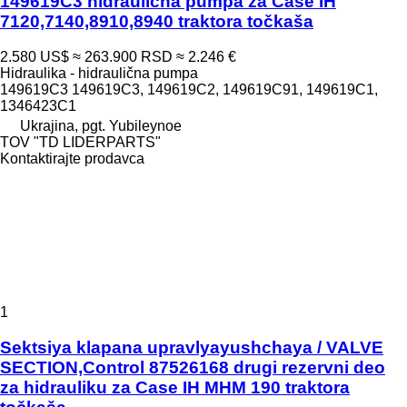
149619C3 hidraulična pumpa za Case IH
7120,7140,8910,8940 traktora točkaša
2.580 US$
≈ 263.900 RSD
≈ 2.246 €
Hidraulika - hidraulična pumpa
149619C3 149619C3, 149619C2, 149619C91, 149619C1,
1346423C1
Ukrajina, pgt. Yubileynoe
TOV "TD LIDERPARTS"
Kontaktirajte prodavca
1
Sektsiya klapana upravlyayushchaya / VALVE
SECTION,Control 87526168 drugi rezervni deo
za hidrauliku za Case IH MHM 190 traktora