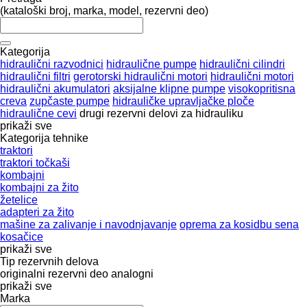
(kataloški broj, marka, model, rezervni deo)
Kategorija
hidraulični razvodnici
hidraulične pumpe
hidraulični cilindri
hidraulični filtri
gerotorski hidraulični motori
hidraulični motori
hidraulični akumulatori
aksijalne klipne pumpe
visokopritisna
creva
zupčaste pumpe
hidrauličke upravljačke ploče
hidraulične cevi
drugi rezervni delovi za hidrauliku
prikaži sve
Kategorija tehnike
traktori
traktori točkaši
kombajni
kombajni za žito
žetelice
adapteri za žito
mašine za zalivanje i navodnjavanje
oprema za kosidbu sena
kosačice
prikaži sve
Tip rezervnih delova
originalni rezervni deo
analogni
prikaži sve
Marka