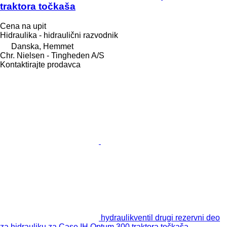
traktora točkaša
Cena na upit
Hidraulika - hidraulični razvodnik
Danska, Hemmet
Chr. Nielsen - Tingheden A/S
Kontaktirajte prodavca
hydraulikventil drugi rezervni deo
za hidrauliku za Case IH Optum 300 traktora točkaša