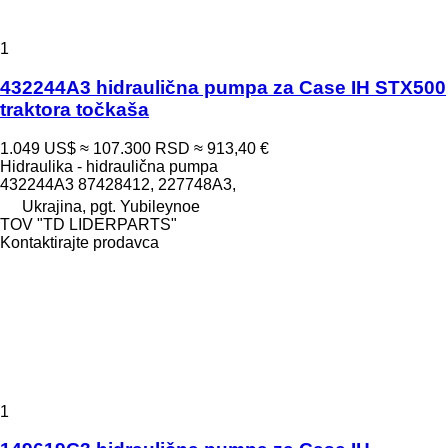
1
432244A3 hidraulična pumpa za Case IH STX500
traktora točkaša
1.049 US$
≈ 107.300 RSD
≈ 913,40 €
Hidraulika - hidraulična pumpa
432244A3 87428412, 227748A3,
Ukrajina, pgt. Yubileynoe
TOV "TD LIDERPARTS"
Kontaktirajte prodavca
1