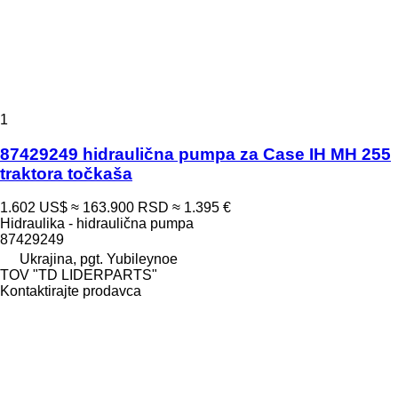
1
87429249 hidraulična pumpa za Case IH MH 255
traktora točkaša
1.602 US$
≈ 163.900 RSD
≈ 1.395 €
Hidraulika - hidraulična pumpa
87429249
Ukrajina, pgt. Yubileynoe
TOV "TD LIDERPARTS"
Kontaktirajte prodavca