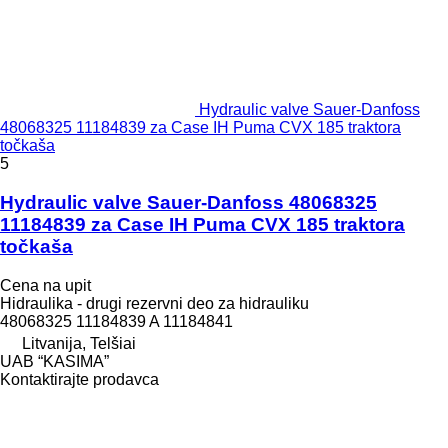
Hydraulic valve Sauer-Danfoss
48068325 11184839 za Case IH Puma CVX 185 traktora
točkaša
5
Hydraulic valve Sauer-Danfoss 48068325
11184839 za Case IH Puma CVX 185 traktora
točkaša
Cena na upit
Hidraulika - drugi rezervni deo za hidrauliku
48068325 11184839 A 11184841
Litvanija, Telšiai
UAB “KASIMA”
Kontaktirajte prodavca