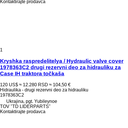
Kontaktirajte prodavca
1
Kryshka raspredelitelya / Hydraulic valve cover
1978363C2 drugi rezervni deo za hidrauliku za
Case IH traktora točkaša
120 US$
≈ 12.280 RSD
≈ 104,50 €
Hidraulika - drugi rezervni deo za hidrauliku
1978363C2
Ukrajina, pgt. Yubileynoe
TOV "TD LIDERPARTS"
Kontaktirajte prodavca