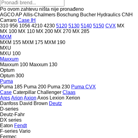
Po ovom zahtevu ništa nije pronađeno
AGCO
AP
Allis-Chalmers
Boschung
Bucher Hydraulics
CNH
Carraro
Case IH
310
956
1056
4210
4230
5120
5130
5140
5150
CVX
MX
MX 100
MX 110
MX 200
MX 270
MX 285
MXM
MXM 155
MXM 175
MXM 190
MXU
MXU 100
Maxxum
Maxxum 100
Maxxum 130
Optum
Optum 300
Puma
Puma 185
Puma 200
Puma 230
Puma CVX
Case
Caterpillar
Challenger
Claas
Ares
Arion
Axion
Axos
Lexion
Xerion
Danfoss
David Brown
Deutz
D-series
Deutz-Fahr
DX series
Eaton
Fendt
F-series
Vario
Fermec