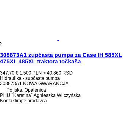
2
308873A1 zupčasta pumpa za Case IH 585XL
475XL 485XL traktora točkaša
347,70 €
1.500 PLN
≈ 40.860 RSD
Hidraulika - zupčasta pumpa
308873A1 NOWA GWARANCJA
Poljska, Opalenica
PHU "Karetina" Agnieszka Wilczyńska
Kontaktirajte prodavca