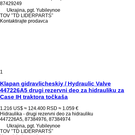
87429249
Ukrajina, pgt. Yubileynoe
TOV "TD LIDERPARTS"
Kontaktirajte prodavca
1
Klapan gidravlicheskiy / Hydraulic Valve
447226A5 drugi rezervni deo za hidrauliku za
Case IH traktora točkaša
1.216 US$
≈ 124.400 RSD
≈ 1.059 €
Hidraulika - drugi rezervni deo za hidrauliku
447226A5, 87384976, 87384974
Ukrajina, pgt. Yubileynoe
TOV "TD LIDERPARTS"