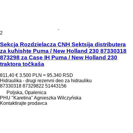
2
Sekcja Rozdzielacza CNH Sektsiјa distributera
za kuћishte Puma / New Holland 230 87330318
873298 za Case IH Puma / New Holland 230
traktora točkaša
811,40 €
3.500 PLN
≈ 95.340 RSD
Hidraulika - drugi rezervni deo za hidrauliku
87330318 87329822 51443156
Poljska, Opalenica
PHU "Karetina" Agnieszka Wilczyńska
Kontaktirajte prodavca