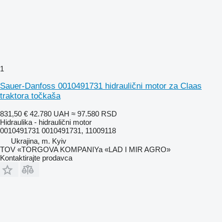
1
Sauer-Danfoss 0010491731 hidraulični motor za Claas
traktora točkaša
831,50 €
42.780 UAH
≈ 97.580 RSD
Hidraulika - hidraulični motor
0010491731 0010491731, 11009118
Ukrajina, m. Kyiv
TOV «TORGOVA KOMPANIYa «LAD I MIR AGRO»
Kontaktirajte prodavca