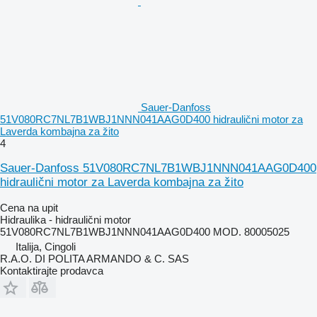
Sauer-Danfoss
51V080RC7NL7B1WBJ1NNN041AAG0D400 hidraulični motor za
Laverda kombajna za žito
4
Sauer-Danfoss 51V080RC7NL7B1WBJ1NNN041AAG0D400
hidraulični motor za Laverda kombajna za žito
Cena na upit
Hidraulika - hidraulični motor
51V080RC7NL7B1WBJ1NNN041AAG0D400 MOD. 80005025
Italija, Cingoli
R.A.O. DI POLITA ARMANDO & C. SAS
Kontaktirajte prodavca