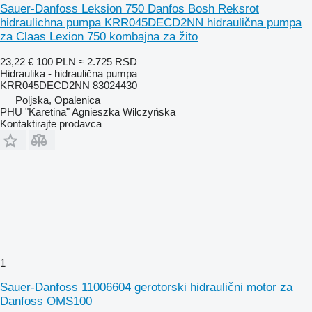
Sauer-Danfoss Leksion 750 Danfos Bosh Reksrot
hidraulichna pumpa KRR045DECD2NN hidraulična pumpa
za Claas Lexion 750 kombajna za žito
23,22 €
100 PLN
≈ 2.725 RSD
Hidraulika - hidraulična pumpa
KRR045DECD2NN 83024430
Poljska, Opalenica
PHU "Karetina" Agnieszka Wilczyńska
Kontaktirajte prodavca
1
Sauer-Danfoss 11006604 gerotorski hidraulični motor za
Danfoss OMS100