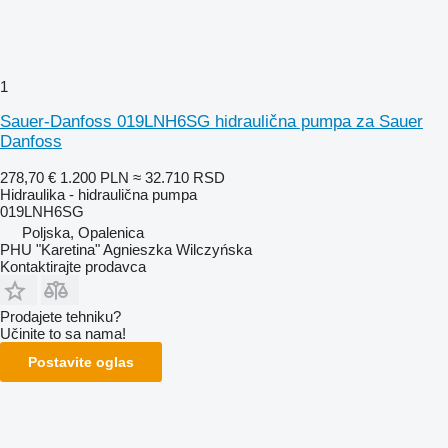
1
Sauer-Danfoss 019LNH6SG hidraulična pumpa za Sauer
Danfoss
278,70 €
1.200 PLN
≈ 32.710 RSD
Hidraulika - hidraulična pumpa
019LNH6SG
Poljska, Opalenica
PHU "Karetina" Agnieszka Wilczyńska
Kontaktirajte prodavca
Prodajete tehniku?
Učinite to sa nama!
Postavite oglas