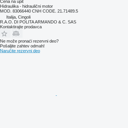
Cena na upit
Hidraulika - hidraulični motor
MOD. 83066440 CNH CODE. 21.71489.5
Italija, Cingoli
R.A.O. DI POLITA ARMANDO & C. SAS
Kontaktirajte prodavca
Ne može pronaći rezervni dеo?
Pošaljite zahtev odmah!
Naručite rezervni dеo