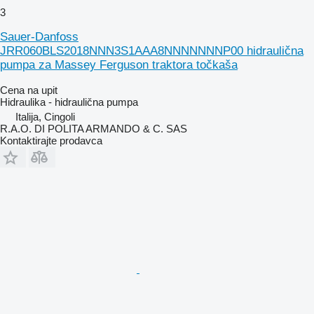
3
Sauer-Danfoss
JRR060BLS2018NNN3S1AAA8NNNNNNNP00 hidraulična
pumpa za Massey Ferguson traktora točkaša
Cena na upit
Hidraulika - hidraulična pumpa
Italija, Cingoli
R.A.O. DI POLITA ARMANDO & C. SAS
Kontaktirajte prodavca