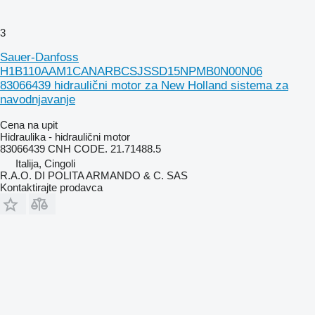
3
Sauer-Danfoss
H1B110AAM1CANARBCSJSSD15NPMB0N00N06
83066439 hidraulični motor za New Holland sistema za
navodnjavanje
Cena na upit
Hidraulika - hidraulični motor
83066439 CNH CODE. 21.71488.5
Italija, Cingoli
R.A.O. DI POLITA ARMANDO & C. SAS
Kontaktirajte prodavca