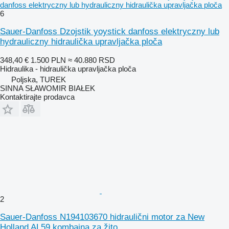
danfoss elektryczny lub hydrauliczny hidraulička upravljačka ploča
6
Sauer-Danfoss Dzojstik yoystick danfoss elektryczny lub
hydrauliczny hidraulička upravljačka ploča
348,40 €
1.500 PLN
≈ 40.880 RSD
Hidraulika - hidraulička upravljačka ploča
Poljska, TUREK
SINNA SŁAWOMIR BIAŁEK
Kontaktirajte prodavca
2
Sauer-Danfoss N194103670 hidraulični motor za New
Holland AL59 kombajna za žito