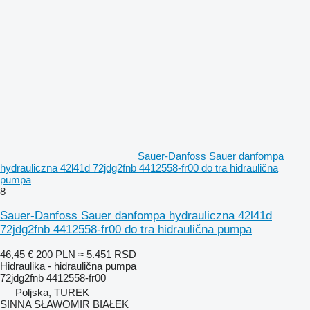
Sauer-Danfoss Sauer danfompa
hydrauliczna 42l41d 72jdg2fnb 4412558-fr00 do tra hidraulična
pumpa
8
Sauer-Danfoss Sauer danfompa hydrauliczna 42l41d
72jdg2fnb 4412558-fr00 do tra hidraulična pumpa
46,45 €
200 PLN
≈ 5.451 RSD
Hidraulika - hidraulična pumpa
72jdg2fnb 4412558-fr00
Poljska, TUREK
SINNA SŁAWOMIR BIAŁEK