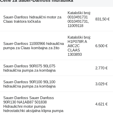
Cene za Sauer-Danfoss hidraulika
Kataloški broj:
Sauer-Danfoss hidraulični motor za
0010491731
831,50 €
Claas traktora točkaša
0010491731,
11009118
Kataloški broj:
H1P078R A
Sauer-Danfoss 11000966 hidraulična
A8C2C
6.500 €
pumpa za Claas kombajna za žito
CLAAS
1303893
Sauer-Danfoss 90R075 90L075
2.770 €
hidraulična pumpa za kombajna
Sauer-Danfoss 90R100 90L100
3.029 €
hidraulična pumpa za kombajna
Sauer-Danfoss Sauer Danfoss
90R130 NA1AB87 501838
4.621 €
Hidraulichni motor pumpa
hidrostatichki aksijalna klipna pumpa