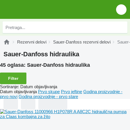
Rezervni delovi
Sauer-Danfoss rezervni delovi
Sauer-
Sauer-Danfoss hidraulika
45 oglasa:
Sauer-Danfoss hidraulika
Filter
Sortiranje
:
Datum objavljivanja
Datum objavljivanja
Prvo skupe
Prvo jeftine
Godina proizvodnje -
prvo novi
Godina proizvodnje - prvo stare