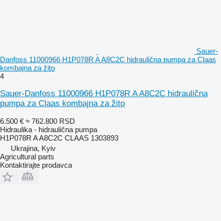
Sauer-
Danfoss 11000966 H1P078R A A8C2C hidraulična pumpa za Claas
kombajna za žito
4
Sauer-Danfoss 11000966 H1P078R A A8C2C hidraulična
pumpa za Claas kombajna za žito
6.500 €
≈ 762.800 RSD
Hidraulika - hidraulična pumpa
H1P078R A A8C2C CLAAS 1303893
Ukrajina, Kyiv
Agricultural parts
Kontaktirajte prodavca