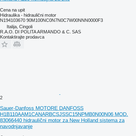
Cena na upit
Hidraulika - hidraulični motor
N194103670 90M100NC0N7N0C7W00NNN0000F3
Italija, Cingoli
R.A.O. DI POLITA ARMANDO & C. SAS
Kontaktirajte prodavca
2
Sauer-Danfoss MOTORE DANFOSS
H1B110AAM1CANARBCSJSSC15NPMB0N00N06 MOD.
83066440 hidraulični motor za New Holland sistema za
navodnjavanje