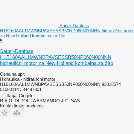
Sauer-Danfoss
H1B160AAL1MWNBPAVSESSB50NP060N00NNN hidraulični motor
za New Holland kombajna za žito
5
Sauer-Danfoss
H1B160AAL1MWNBPAVSESSB50NP060N00NNN
hidraulični motor za New Holland kombajna za žito
Cena na upit
Hidraulika - hidraulični motor
H1B160AAL1MWNBPAVSESSB50NP060N00NNN 83018574
51580114 ; 84487801
Italija, Cingoli
R.A.O. DI POLITA ARMANDO & C. SAS
Kontaktirajte prodavca