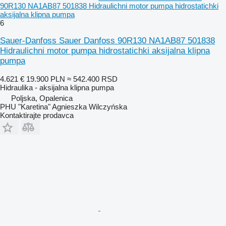
90R130 NA1AB87 501838 Hidraulichni motor pumpa hidrostatichki
aksijalna klipna pumpa
6
Sauer-Danfoss Sauer Danfoss 90R130 NA1AB87 501838
Hidraulichni motor pumpa hidrostatichki aksijalna klipna
pumpa
4.621 €
19.900 PLN
≈ 542.400 RSD
Hidraulika - aksijalna klipna pumpa
Poljska, Opalenica
PHU "Karetina" Agnieszka Wilczyńska
Kontaktirajte prodavca