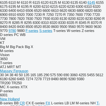
6105
6110 M
6110 R
6115
6120
6125 M
6130
6135
6140
6145
6155
6175
6195 M
6195 R
6200
6210
6215
6220
6230
6300
6310
6320
6330
6400
6410
6506
6520
6600
6610
6620
6630
6800
6820
6830
6900
6910
6920
7000
7230 R
7250
7270 R
7350
7600
7700
7720
7730
7800
7820
7830
7920
7930
8100
8130
8200
8220
8230
8260 R
8270 R
8285 R
8295
8300
8310
8320
8330
8335 R
8345 R
8370 R
8400
8420
8430
8500
8520
8530
8600
9500
9560
9570
9600
9630
9770
9780
9880
F-series
S-series
T-series
W-series
Z-series
D series
PC
WB
VM
KT
Big M
Big Pack
Big X
M-series
Vision
3650
T-series
ATJ
MRT
MT
Massey Ferguson
30
34
38
40
50
135
165
185
290
575
590
690
3060
4255
5455
5612
6180
6260
6465
7274
7278
7719
8480
8690
9280
9380
TR200
TR250
MC
X-series
XTX
P-series
6001
New Holland
B-series
BB
CR
CX
E-series
FX
L-series
LB
LM
M-series
NH
T-