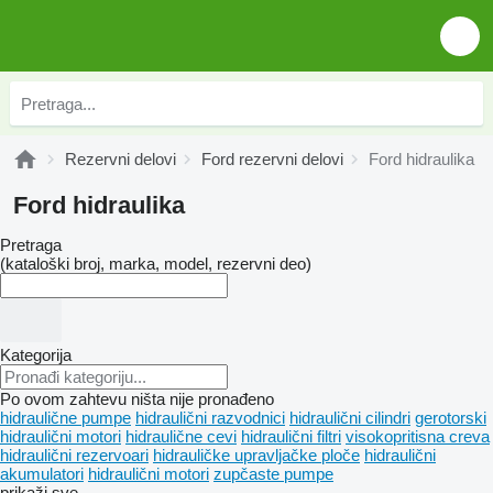
Rezervni delovi
Ford rezervni delovi
Ford hidraulika
Ford hidraulika
Pretraga
(kataloški broj, marka, model, rezervni deo)
Kategorija
Po ovom zahtevu ništa nije pronađeno
hidraulične pumpe
hidraulični razvodnici
hidraulični cilindri
gerotorski
hidraulični motori
hidraulične cevi
hidraulični filtri
visokopritisna creva
hidraulični rezervoari
hidrauličke upravljačke ploče
hidraulični
akumulatori
hidraulični motori
zupčaste pumpe
prikaži sve