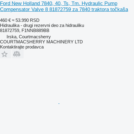
Ford New Holland 7840, 40, Ts, Tm. Hydraulic Pump
Compensator Valve 8 81872759 za 7840 traktora točkaša
460 €
≈ 53.990 RSD
Hidraulika - drugi rezervni deo za hidrauliku
81872759, F1NNB889BB
Irska, Courtmacsherry
COURTMACSHERRY MACHINERY LTD
Kontaktirajte prodavca