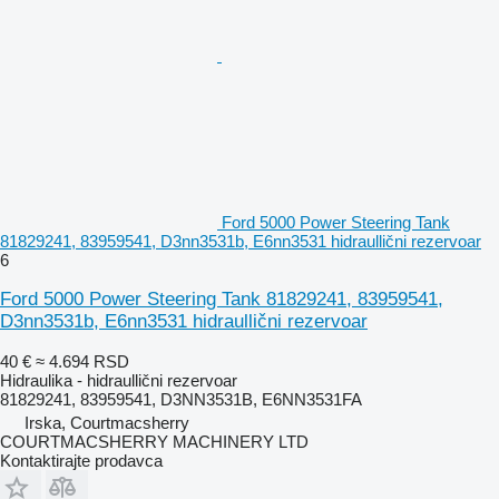
Ford 5000 Power Steering Tank
81829241, 83959541, D3nn3531b, E6nn3531 hidraullični rezervoar
6
Ford 5000 Power Steering Tank 81829241, 83959541,
D3nn3531b, E6nn3531 hidraullični rezervoar
40 €
≈ 4.694 RSD
Hidraulika - hidraullični rezervoar
81829241, 83959541, D3NN3531B, E6NN3531FA
Irska, Courtmacsherry
COURTMACSHERRY MACHINERY LTD
Kontaktirajte prodavca