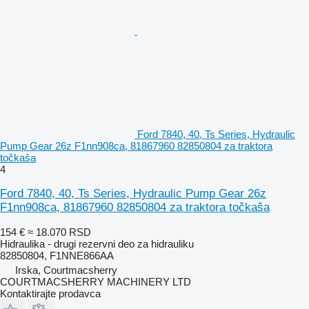
Ford 7840, 40, Ts Series, Hydraulic
Pump Gear 26z F1nn908ca, 81867960 82850804 za traktora
točkaša
4
Ford 7840, 40, Ts Series, Hydraulic Pump Gear 26z
F1nn908ca, 81867960 82850804 za traktora točkaša
154 €
≈ 18.070 RSD
Hidraulika - drugi rezervni deo za hidrauliku
82850804, F1NNE866AA
Irska, Courtmacsherry
COURTMACSHERRY MACHINERY LTD
Kontaktirajte prodavca