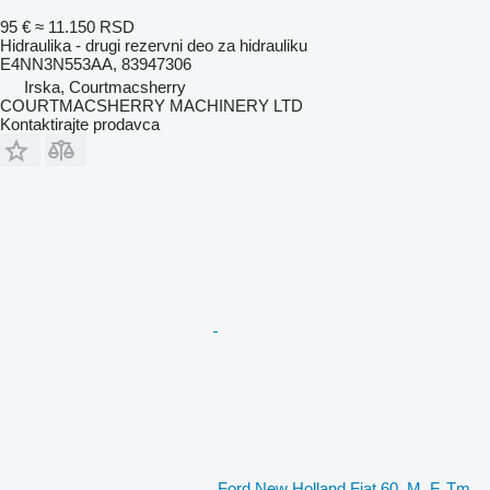
95 €
≈ 11.150 RSD
Hidraulika - drugi rezervni deo za hidrauliku
E4NN3N553AA, 83947306
Irska, Courtmacsherry
COURTMACSHERRY MACHINERY LTD
Kontaktirajte prodavca
Ford New Holland Fiat 60, M, F, Tm