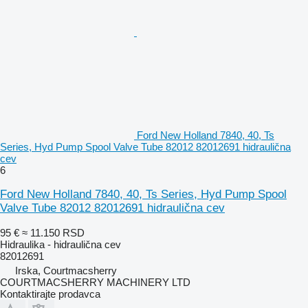
Ford New Holland 7840, 40, Ts
Series, Hyd Pump Spool Valve Tube 82012 82012691 hidraulična
cev
6
Ford New Holland 7840, 40, Ts Series, Hyd Pump Spool
Valve Tube 82012 82012691 hidraulična cev
95 €
≈ 11.150 RSD
Hidraulika - hidraulična cev
82012691
Irska, Courtmacsherry
COURTMACSHERRY MACHINERY LTD
Kontaktirajte prodavca