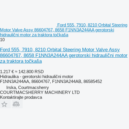
Ford 555, 7910, 8210 Orbital Steering
Motor Valve Assy 86604767, 8658 F1NN3A244AA gerotorski
hidraulični motor za traktora točkaša
10
Ford 555, 7910, 8210 Orbital Steering Motor Valve Assy
86604767, 8658 F1NN3A244AA gerotorski hidraulični motor
za traktora točkaša
1.217 €
≈ 142.800 RSD
Hidraulika - gerotorski hidraulični motor
F1NN3A244AA, 86604767, F1NN3A244AB, 86585452
Irska, Courtmacsherry
COURTMACSHERRY MACHINERY LTD
Kontaktirajte prodavca