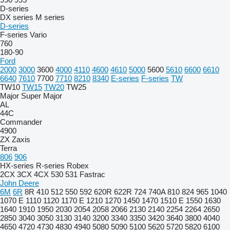
D-series
DX series
M series
D-series
F-series
Vario
760
180-90
Ford
2000
3000
3600
4000
4110
4600
4610
5000
5600
5610
6600
6610
6640
7610
7700
7710
8210
8340
E-series
F-series
TW
TW10
TW15
TW20
TW25
Major
Super Major
AL
44C
Commander
4900
ZX
Zaxis
Terra
806
906
HX-series
R-series
Robex
2CX
3CX
4CX
530
531
Fastrac
John Deere
6M
6R
8R
410
512
550
592
620R
622R
724
740A
810
824
965
1040
1070 E
1110
1120
1170 E
1210
1270
1450
1470
1510 E
1550
1630
1640
1910
1950
2030
2054
2058
2066
2130
2140
2254
2264
2650
2850
3040
3050
3130
3140
3200
3340
3350
3420
3640
3800
4040
4650
4720
4730
4830
4940
5080
5090
5100
5620
5720
5820
6100