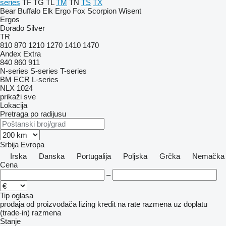
series
TF
TG
TL
TM
TN
TS
TX
Bear
Buffalo
Elk
Ergo
Fox
Scorpion
Wisent
Ergos
Dorado
Silver
TR
810
870
1210
1270
1410
1470
Andex
Extra
840
860
911
N-series
S-series
T-series
BM
ECR
L-series
NLX 1024
prikaži sve
Lokacija
Pretraga po radijusu
Srbija
Evropa
Irska
Danska
Portugalija
Poljska
Grčka
Nemačka
Cena
–
Tip oglasa
prodaja
od proizvođača
lizing
kredit
na rate
razmena uz doplatu
(trade-in)
razmena
Stanje