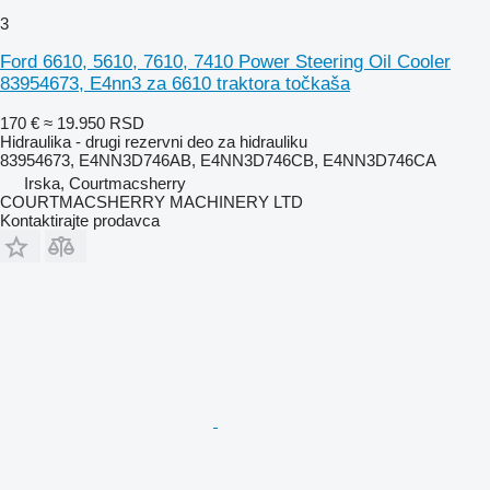
3
Ford 6610, 5610, 7610, 7410 Power Steering Oil Cooler
83954673, E4nn3 za 6610 traktora točkaša
170 €
≈ 19.950 RSD
Hidraulika - drugi rezervni deo za hidrauliku
83954673, E4NN3D746AB, E4NN3D746CB, E4NN3D746CA
Irska, Courtmacsherry
COURTMACSHERRY MACHINERY LTD
Kontaktirajte prodavca