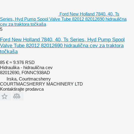
Ford New Holland 7840, 40, Ts
Series, Hyd Pump Spool Valve Tube 82012 82012690 hidraulična
cev za traktora točkaša
5
Ford New Holland 7840, 40, Ts Series, Hyd Pump Spool
Valve Tube 82012 82012690 hidraulična cev za traktora
točkaša
85 €
≈ 9.976 RSD
Hidraulika - hidraulična cev
82012690, F0NNC938AD
Irska, Courtmacsherry
COURTMACSHERRY MACHINERY LTD
Kontaktirajte prodavca