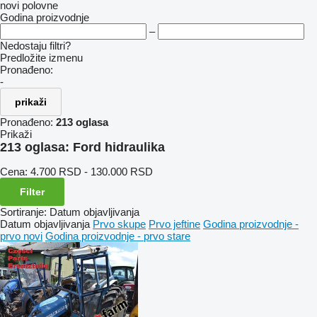
novi
polovne
Godina proizvodnje
–
Nedostaju filtri?
Predložite izmenu
Pronađeno:
-
prikaži
Pronađeno:
213 oglasa
Prikaži
213 oglasa:
Ford hidraulika
Cena:
4.700 RSD - 130.000 RSD
Filter
Sortiranje
:
Datum objavljivanja
Datum objavljivanja
Prvo skupe
Prvo jeftine
Godina proizvodnje -
prvo novi
Godina proizvodnje - prvo stare