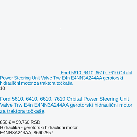
Ford 5610, 6410, 6610, 7610 Orbital
Power Steering Unit Valve Trw E4n E4NN3A244AA gerotorski
hidraulični motor za traktora točkaša
10
Ford 5610, 6410, 6610, 7610 Orbital Power Steering Unit
Valve Trw E4n E4NN3A244AA gerotorski hidraulični motor
za traktora točkaša
850 €
≈ 99.760 RSD
Hidraulika - gerotorski hidraulični motor
E4NN3A244AA, 86602557