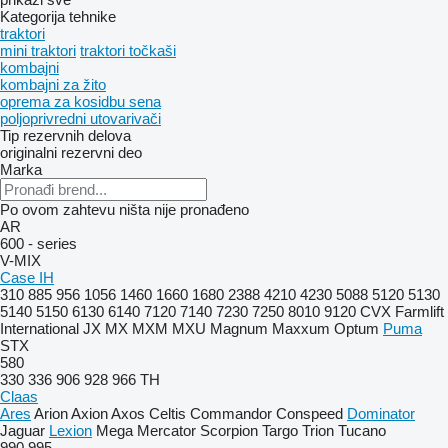
Kategorija tehnike
traktori
mini traktori
traktori točkaši
kombajni
kombajni za žito
oprema za kosidbu sena
poljoprivredni utovarivači
Tip rezervnih delova
originalni rezervni deo
Marka
Po ovom zahtevu ništa nije pronađeno
AR
600 - series
V-MIX
Case IH
310
885
956
1056
1460
1660
1680
2388
4210
4230
5088
5120
5130
5140
5150
6130
6140
7120
7140
7230
7250
8010
9120
CVX
Farmlift
International
JX
MX
MXM
MXU
Magnum
Maxxum
Optum
Puma
STX
580
330
336
906
928
966
TH
Claas
Ares
Arion
Axion
Axos
Celtis
Commandor
Conspeed
Dominator
Jaguar
Lexion
Mega
Mercator
Scorpion
Targo
Trion
Tucano
990
995