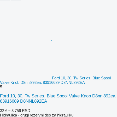
Ford 10, 30, Tw Series, Blue Spool
Valve Knob D8nnl892ea, 83916689 D8NNL892EA
5
Ford 10, 30, Tw Series, Blue Spool Valve Knob D8nnl892ea,
83916689 D8NNL892EA
32 €
≈ 3.756 RSD
Hidraulika - drugi rezervni deo za hidrauliku