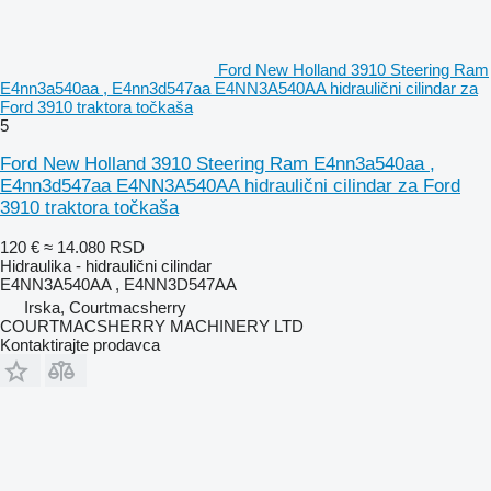
Ford New Holland 3910 Steering Ram
E4nn3a540aa , E4nn3d547aa E4NN3A540AA hidraulični cilindar za
Ford 3910 traktora točkaša
5
Ford New Holland 3910 Steering Ram E4nn3a540aa ,
E4nn3d547aa E4NN3A540AA hidraulični cilindar za Ford
3910 traktora točkaša
120 €
≈ 14.080 RSD
Hidraulika - hidraulični cilindar
E4NN3A540AA , E4NN3D547AA
Irska, Courtmacsherry
COURTMACSHERRY MACHINERY LTD
Kontaktirajte prodavca