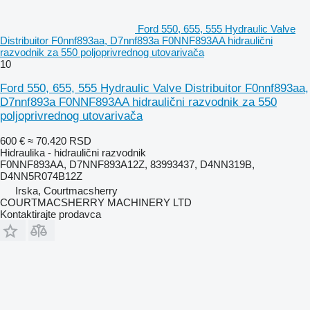
Ford 550, 655, 555 Hydraulic Valve
Distribuitor F0nnf893aa, D7nnf893a F0NNF893AA hidraulični
razvodnik za 550 poljoprivrednog utovarivača
10
Ford 550, 655, 555 Hydraulic Valve Distribuitor F0nnf893aa,
D7nnf893a F0NNF893AA hidraulični razvodnik za 550
poljoprivrednog utovarivača
600 €
≈ 70.420 RSD
Hidraulika - hidraulični razvodnik
F0NNF893AA, D7NNF893A12Z, 83993437, D4NN319B,
D4NN5R074B12Z
Irska, Courtmacsherry
COURTMACSHERRY MACHINERY LTD
Kontaktirajte prodavca