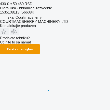
430 €
≈ 50.460 RSD
Hidraulika - hidraulični razvodnik
1535108113, S6608K
Irska, Courtmacsherry
COURTMACSHERRY MACHINERY LTD
Kontaktirajte prodavca
Prodajete tehniku?
Učinite to sa nama!
Postavite oglas