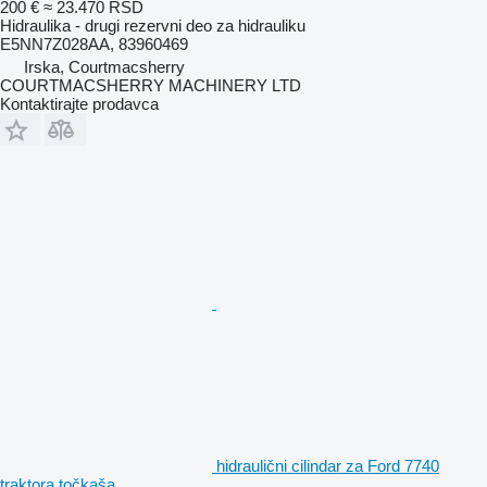
200 €
≈ 23.470 RSD
Hidraulika - drugi rezervni deo za hidrauliku
E5NN7Z028AA, 83960469
Irska, Courtmacsherry
COURTMACSHERRY MACHINERY LTD
Kontaktirajte prodavca
hidraulični cilindar za Ford 7740
traktora točkaša