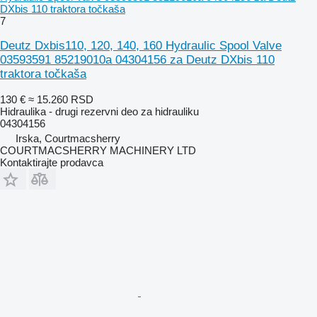
DXbis 110 traktora točkaša
7
Deutz Dxbis110, 120, 140, 160 Hydraulic Spool Valve
03593591 85219010a 04304156 za Deutz DXbis 110
traktora točkaša
130 €
≈ 15.260 RSD
Hidraulika - drugi rezervni deo za hidrauliku
04304156
Irska, Courtmacsherry
COURTMACSHERRY MACHINERY LTD
Kontaktirajte prodavca