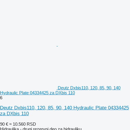
Deutz Dxbis110, 120, 85, 90, 140
Hydraulic Plate 04334425 za DXbis 110
6
Deutz Dxbis110, 120, 85, 90, 140 Hydraulic Plate 04334425
za DXbis 110
90 €
≈ 10.560 RSD
Hidraulika - drugi rezervni deo za hidrauliku