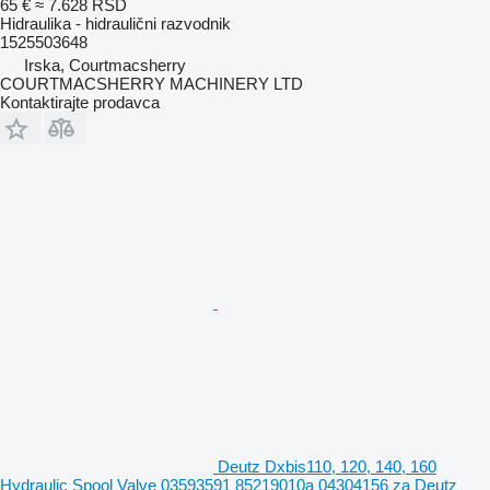
65 €
≈ 7.628 RSD
Hidraulika - hidraulični razvodnik
1525503648
Irska, Courtmacsherry
COURTMACSHERRY MACHINERY LTD
Kontaktirajte prodavca
Deutz Dxbis110, 120, 140, 160
Hydraulic Spool Valve 03593591 85219010a 04304156 za Deutz