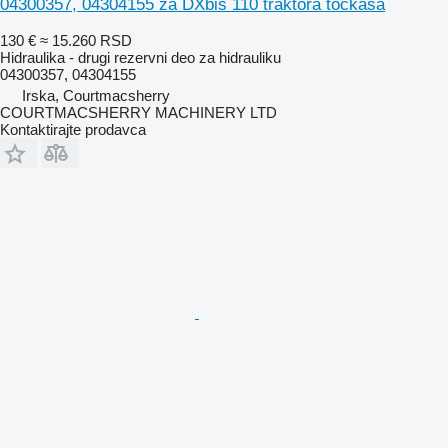
04300357, 04304155 za DXbis 110 traktora točkaša
130 €
≈ 15.260 RSD
Hidraulika - drugi rezervni deo za hidrauliku
04300357, 04304155
Irska, Courtmacsherry
COURTMACSHERRY MACHINERY LTD
Kontaktirajte prodavca