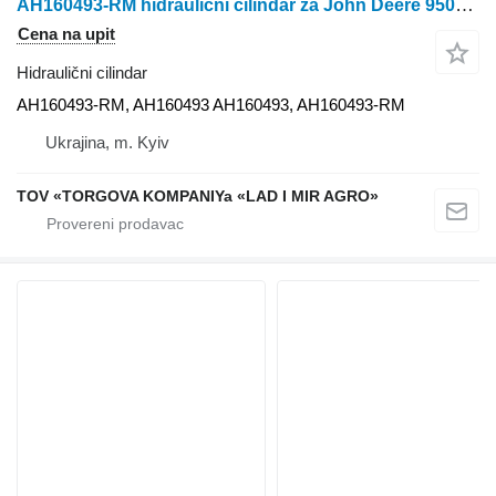
AH160493-RM hidraulični cilindar za John Deere 9500 kombajna za žito
Cena na upit
Hidraulični cilindar
AH160493-RM, AH160493 AH160493, AH160493-RM
Ukrajina, m. Kyiv
TOV «TORGOVA KOMPANIYa «LAD I MIR AGRO»