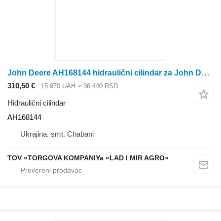
John Deere AH168144 hidraulični cilindar za John Deere kombajna za žito
310,50 €
15.970 UAH
≈ 36.440 RSD
Hidraulični cilindar
AH168144
Ukrajina, smt. Chabani
TOV «TORGOVA KOMPANIYa «LAD I MIR AGRO»