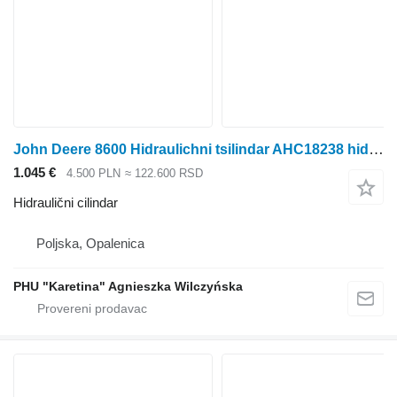
John Deere 8600 Hidraulichni tsilindar AHC18238 hidraulični cilindar za John Deere 8600 krmnog kombajna
1.045 €
4.500 PLN
≈ 122.600 RSD
Hidraulični cilindar
Poljska, Opalenica
PHU "Karetina" Agnieszka Wilczyńska