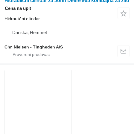
Hidraulični cilindar za John Deere 965 kombajna za žito
Cena na upit
Hidraulični cilindar
Danska, Hemmet
Chr. Nielsen - Tingheden A/S