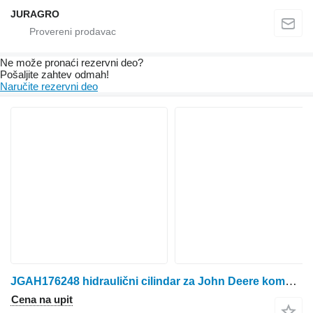
JURAGRO
Ne može pronaći rezervni dеo?
Pošaljite zahtev odmah!
Naručite rezervni dеo
JGAH176248 hidraulični cilindar za John Deere kombajna za žito
Cena na upit