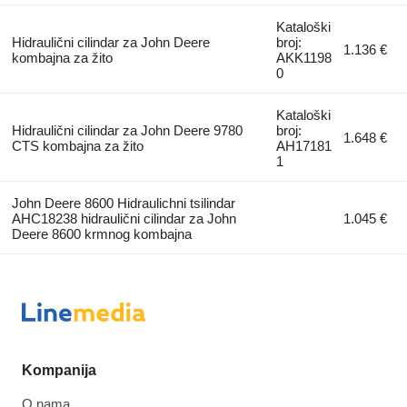
Kataloški
Hidraulični cilindar za John Deere
broj:
1.136 €
kombajna za žito
AKK1198
0
Kataloški
Hidraulični cilindar za John Deere 9780
broj:
1.648 €
CTS kombajna za žito
AH17181
1
John Deere 8600 Hidraulichni tsilindar
AHC18238 hidraulični cilindar za John
1.045 €
Deere 8600 krmnog kombajna
Kompanija
O nama