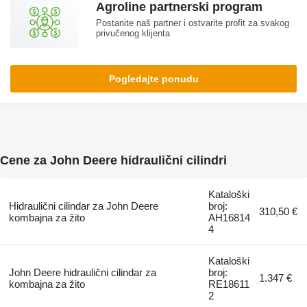
Agroline partnerski program
Postanite naš partner i ostvarite profit za svakog
privučenog klijenta
Pogledajte ponudu
Cene za John Deere hidraulični cilindri
Kataloški
Hidraulični cilindar za John Deere
broj:
310,50 €
kombajna za žito
AH16814
4
Kataloški
John Deere hidraulični cilindar za
broj:
1.347 €
kombajna za žito
RE18611
2