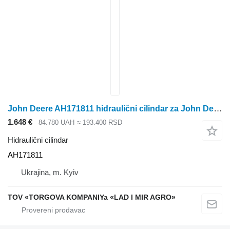
John Deere AH171811 hidraulični cilindar za John Deere 9780 CTS kombajna za žito
1.648 €
84.780 UAH
≈ 193.400 RSD
Hidraulični cilindar
AH171811
Ukrajina, m. Kyiv
TOV «TORGOVA KOMPANIYa «LAD I MIR AGRO»