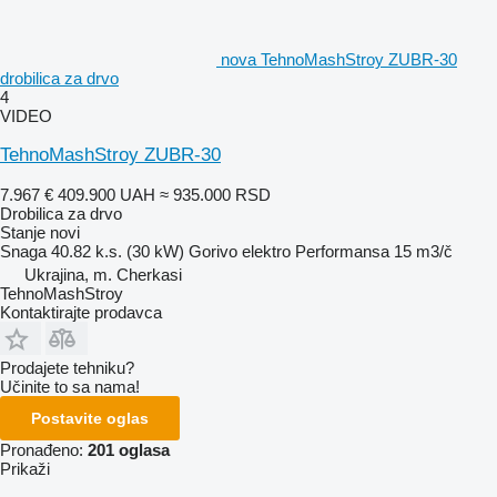
nova TehnoMashStroy ZUBR-30
drobilica za drvo
4
VIDEO
TehnoMashStroy ZUBR-30
7.967 €
409.900 UAH
≈ 935.000 RSD
Drobilica za drvo
Stanje
novi
Snaga
40.82 k.s. (30 kW)
Gorivo
elektro
Performansa
15 m3/č
Ukrajina, m. Cherkasi
TehnoMashStroy
Kontaktirajte prodavca
Prodajete tehniku?
Učinite to sa nama!
Postavite oglas
Pronađeno:
201 oglasa
Prikaži