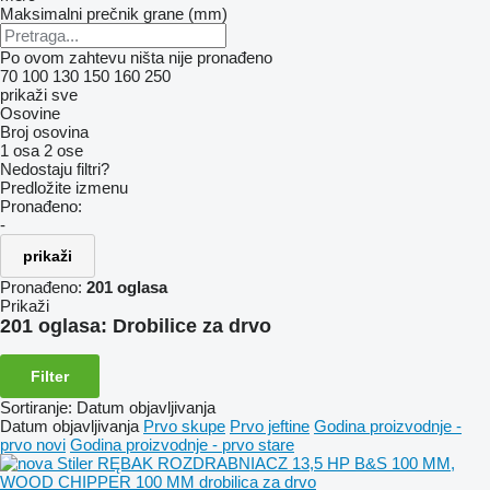
Maksimalni prečnik grane (mm)
Po ovom zahtevu ništa nije pronađeno
70
100
130
150
160
250
prikaži sve
Osovine
Broj osovina
1 osa
2 ose
Nedostaju filtri?
Predložite izmenu
Pronađeno:
-
prikaži
Pronađeno:
201 oglasa
Prikaži
201 oglasa:
Drobilice za drvo
Filter
Sortiranje
:
Datum objavljivanja
Datum objavljivanja
Prvo skupe
Prvo jeftine
Godina proizvodnje -
prvo novi
Godina proizvodnje - prvo stare