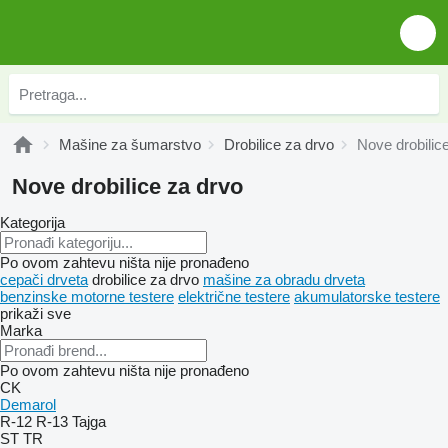
Mašine za šumarstvo
Drobilice za drvo
Nove drobilic
Nove drobilice za drvo
Kategorija
Po ovom zahtevu ništa nije pronađeno
cepači drveta
drobilice za drvo
mašine za obradu drveta
benzinske motorne testere
električne testere
akumulatorske testere
prikaži sve
Marka
Po ovom zahtevu ništa nije pronađeno
CK
Demarol
R-12
R-13
Tajga
ST
TR