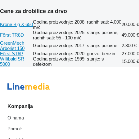
Cene za drobilice za drvo
Godina proizvodnje: 2008, radnih sati: 4.000
Krone Big X 650
20.000 €
m/č
Godina proizvodnje: 2025, stanje: polovne,
Först TR8D
49.000 €
radnih sati: 95 - 100 m/č
GreenMech
Godina proizvodnje: 2017, stanje: polovne
2.300 €
Arborist 150
Först ST6P
Godina proizvodnje: 2020, gorivo: benzin
27.000 €
Willibald SR
Godina proizvodnje: 1999, stanje: s
15.000 €
5000
defektom
Kompanija
O nama
Pomoć