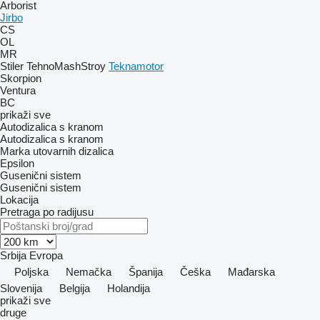
Arborist
Jirbo
CS
OL
MR
Stiler
TehnoMashStroy
Teknamotor
Skorpion
Ventura
BC
prikaži sve
Autodizalica s kranom
Autodizalica s kranom
Marka utovarnih dizalica
Epsilon
Gusenični sistem
Gusenični sistem
Lokacija
Pretraga po radijusu
Srbija
Evropa
Poljska
Nemačka
Španija
Češka
Mađarska
Slovenija
Belgija
Holandija
prikaži sve
druge