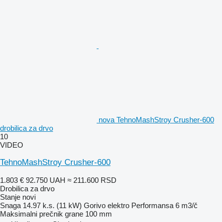
nova TehnoMashStroy Crusher-600
drobilica za drvo
10
VIDEO
TehnoMashStroy Crusher-600
1.803 €
92.750 UAH
≈ 211.600 RSD
Drobilica za drvo
Stanje
novi
Snaga
14.97 k.s. (11 kW)
Gorivo
elektro
Performansa
6 m3/č
Maksimalni prečnik grane
100 mm