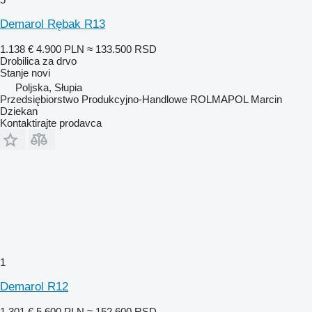
Demarol Rębak R13
1.138 €
4.900 PLN
≈ 133.500 RSD
Drobilica za drvo
Stanje
novi
Poljska, Słupia
Przedsiębiorstwo Produkcyjno-Handlowe ROLMAPOL Marcin
Dziekan
Kontaktirajte prodavca
1
Demarol R12
1.301 €
5.600 PLN
≈ 152.600 RSD