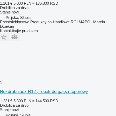
1.161 €
5.000 PLN
≈ 136.300 RSD
Drobilica za drvo
Stanje
novi
Poljska, Słupia
Przedsiębiorstwo Produkcyjno-Handlowe ROLMAPOL Marcin
Dziekan
Kontaktirajte prodavca
1
Rozdrabniacz R12 , rębak do gałęzi toporowy
1.231 €
5.300 PLN
≈ 144.500 RSD
Drobilica za drvo
Stanje
novi
Poljska, Słupia