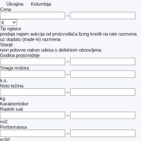
Ukrajina
Kolumbija
Cena
–
Tip oglasa
prodaja
najam
aukcija
od proizvođača
lizing
kredit
na rate
razmena
uz doplatu (trade-in)
razmena
Stanje
novi
polovne
nakon udesa
s defektom
obnovljena
Godina proizvodnje
–
Snaga motora
–
k.s.
Neto težina
–
kg
Karakteristike
Radnih sati
–
m/č
Performansa
–
m3/č