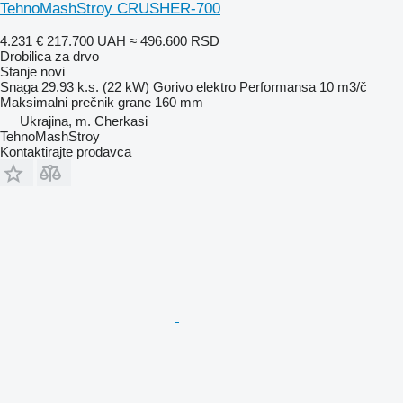
TehnoMashStroy CRUSHER-700
4.231 €
217.700 UAH
≈ 496.600 RSD
Drobilica za drvo
Stanje
novi
Snaga
29.93 k.s. (22 kW)
Gorivo
elektro
Performansa
10 m3/č
Maksimalni prečnik grane
160 mm
Ukrajina, m. Cherkasi
TehnoMashStroy
Kontaktirajte prodavca