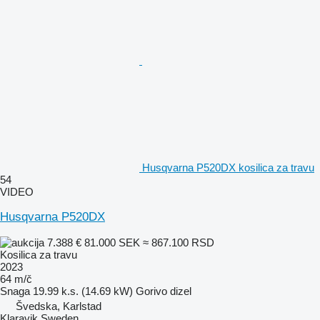
Husqvarna P520DX kosilica za travu
54
VIDEO
Husqvarna P520DX
7.388 €
81.000 SEK
≈ 867.100 RSD
Kosilica za travu
2023
64 m/č
Snaga
19.99 k.s. (14.69 kW)
Gorivo
dizel
Švedska, Karlstad
Klaravik Sweden