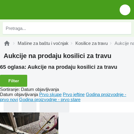
Mašine za baštu i voćnjak
Kosilice za travu
Aukcije na
Aukcije na prodaju kosilici za travu
65 oglasa:
Aukcije na prodaju kosilici za travu
Filter
Sortiranje
:
Datum objavljivanja
Datum objavljivanja
Prvo skupe
Prvo jeftine
Godina proizvodnje -
prvo novi
Godina proizvodnje - prvo stare