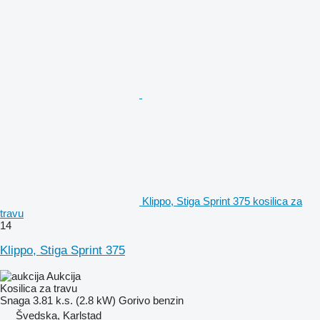
Klippo, Stiga Sprint 375 kosilica za
travu
14
Klippo, Stiga Sprint 375
Aukcija
Kosilica za travu
Snaga
3.81 k.s. (2.8 kW)
Gorivo
benzin
Švedska, Karlstad