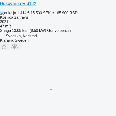
Husqvarna R 318X
1.414 €
15.500 SEK
≈ 165.900 RSD
Kosilica za travu
2021
47 m/č
Snaga
13.05 k.s. (9.59 kW)
Gorivo
benzin
Švedska, Karlstad
Klaravik Sweden